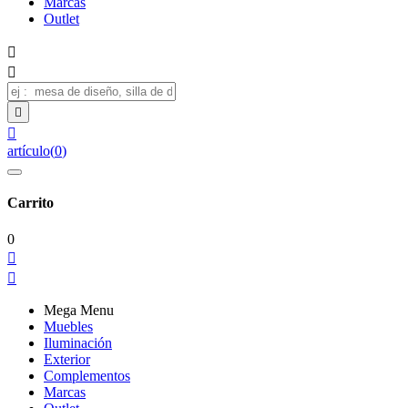
Marcas
Outlet




artículo
(
0
)
Carrito
0


Mega Menu
Muebles
Iluminación
Exterior
Complementos
Marcas