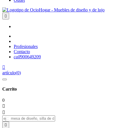
Outlet

Profesionales
Contacto
call
900649209

artículo
(
0
)
Carrito
0


