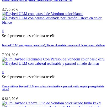
Cama chillout para el jardín Daybed ULM, relax en el jardín
3.726,80 €

Se el primero en escribir una reseña
Daybed ULM, ¿no quieres quemarte?, llévate el modelo con parasol de esta cama chillout
7.901,30 €

Se el primero en escribir una reseña
Cama chillout Daybed ULM con cabezal reclinable y parasol, cuida tu piel protegiéndola
del sol
6.618,70 €