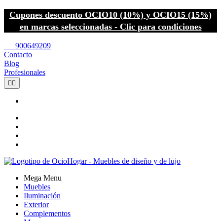
Cupones descuento OCIO10 (10%) y OCIO15 (15%)
en marcas seleccionadas - Clic para condiciones
call
900649209
Contacto
Blog
Profesionales


Mega Menu
Muebles
Iluminación
Exterior
Complementos