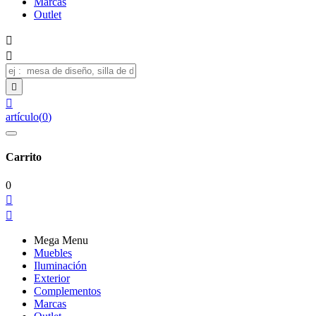
Marcas
Outlet




artículo
(
0
)
Carrito
0


Mega Menu
Muebles
Iluminación
Exterior
Complementos
Marcas