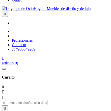
Outlet

Profesionales
Contacto
call
900649209

artículo
(
0
)
Carrito
0


