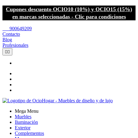
Cupones descuento OCIO10 (10%) y OCIO15 (15%)
en marcas seleccionadas - Clic para condiciones
call
900649209
Contacto
Blog
Profesionales


Mega Menu
Muebles
Iluminación
Exterior
Complementos