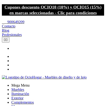
Cupones descuento OCIO10 (10%) y OCIO15 (15%)
en marcas seleccionadas - Clic para condiciones
call
900649209
Contacto
Blog
Profesionales


Mega Menu
Muebles
Iluminación
Exterior
Complementos