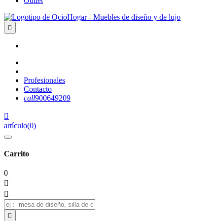
Outlet

Profesionales
Contacto
call
900649209

artículo
(
0
)
Carrito
0


