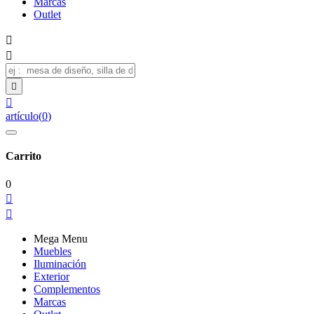
Marcas
Outlet




artículo
(
0
)
Carrito
0


Mega Menu
Muebles
Iluminación
Exterior
Complementos
Marcas