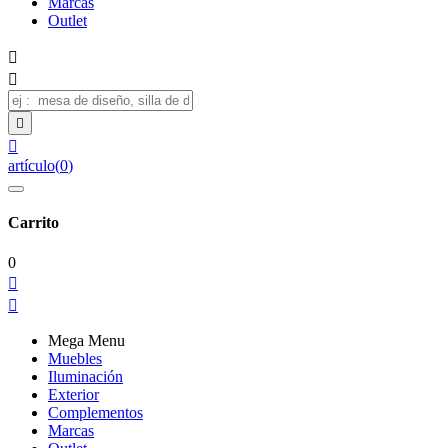
Marcas
Outlet




artículo
(
0
)
Carrito
0


Mega Menu
Muebles
Iluminación
Exterior
Complementos
Marcas