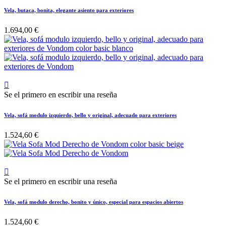
Vela, butaca, bonita, elegante asiento para exteriores
1.694,00 €

Se el primero en escribir una reseña
Vela, sofá modulo izquierdo, bello y original, adecuado para exteriores
1.524,60 €

Se el primero en escribir una reseña
Vela, sofá modulo derecho, bonito y único, especial para espacios abiertos
1.524,60 €