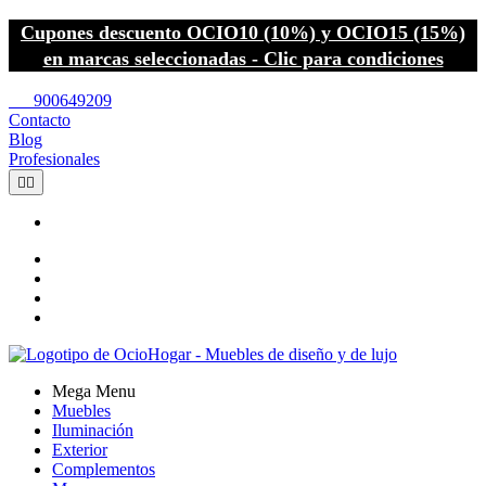
Cupones descuento OCIO10 (10%) y OCIO15 (15%)
en marcas seleccionadas - Clic para condiciones
call
900649209
Contacto
Blog
Profesionales


Mega Menu
Muebles
Iluminación
Exterior
Complementos