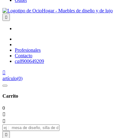
Outlet

Profesionales
Contacto
call
900649209

artículo
(
0
)
Carrito
0


