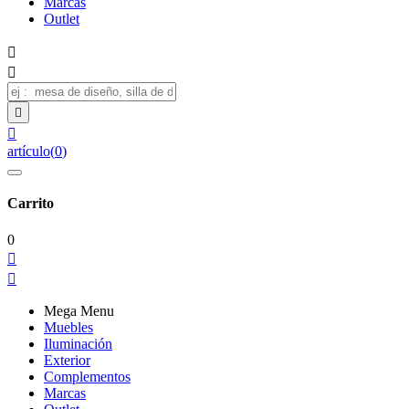
Marcas
Outlet




artículo
(
0
)
Carrito
0


Mega Menu
Muebles
Iluminación
Exterior
Complementos
Marcas