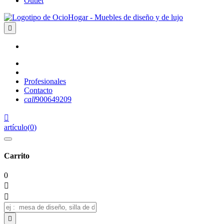
Outlet

Profesionales
Contacto
call
900649209

artículo
(
0
)
Carrito
0


