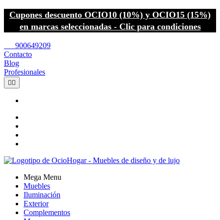
Cupones descuento OCIO10 (10%) y OCIO15 (15%)
en marcas seleccionadas - Clic para condiciones
call
900649209
Contacto
Blog
Profesionales


Mega Menu
Muebles
Iluminación
Exterior
Complementos