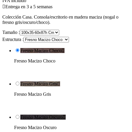
IVA incluido

Entrega en 3 a 5 semanas
Colección Casa. Consola/escritorio en madera maciza (nogal o
fresno gris/oscuro/choco).
Tamaño :
Estructura :
Fresno Macizo Choco

Fresno Macizo Choco
Fresno Macizo Gris

Fresno Macizo Gris
Fresno Macizo Oscuro

Fresno Macizo Oscuro