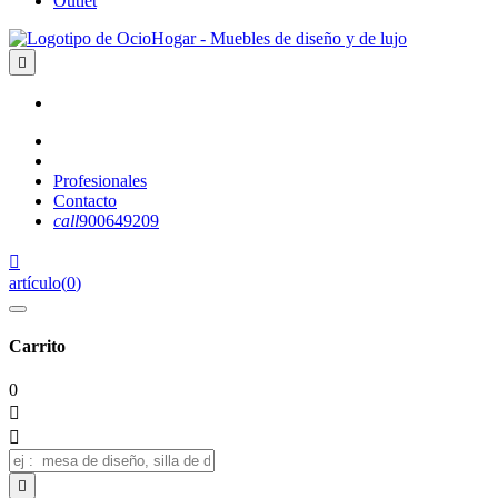
Outlet

Profesionales
Contacto
call
900649209

artículo
(
0
)
Carrito
0


