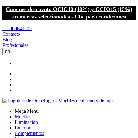
Cupones descuento OCIO10 (10%) y OCIO15 (15%)
en marcas seleccionadas - Clic para condiciones
call
900649209
Contacto
Blog
Profesionales


Mega Menu
Muebles
Iluminación
Exterior
Complementos