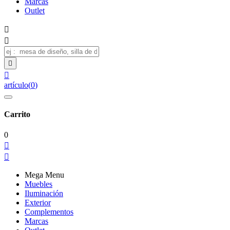
Marcas
Outlet




artículo
(
0
)
Carrito
0


Mega Menu
Muebles
Iluminación
Exterior
Complementos
Marcas