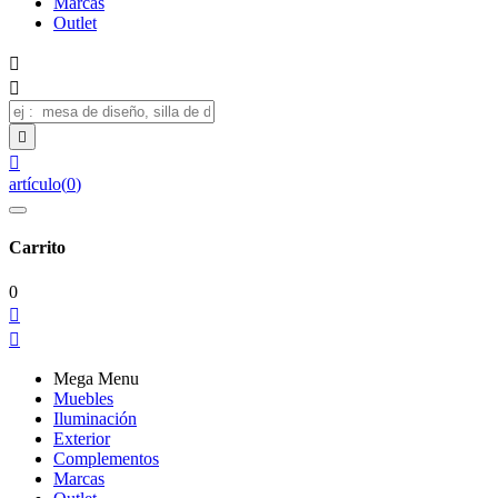
Marcas
Outlet




artículo
(
0
)
Carrito
0


Mega Menu
Muebles
Iluminación
Exterior
Complementos
Marcas