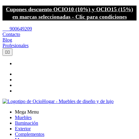
Cupones descuento OCIO10 (10%) y OCIO15 (15%)
en marcas seleccionadas - Clic para condiciones
call
900649209
Contacto
Blog
Profesionales


Mega Menu
Muebles
Iluminación
Exterior
Complementos