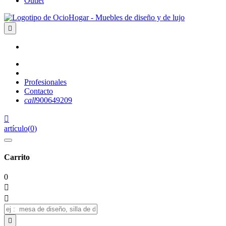
Outlet

Profesionales
Contacto
call
900649209

artículo
(
0
)
Carrito
0


