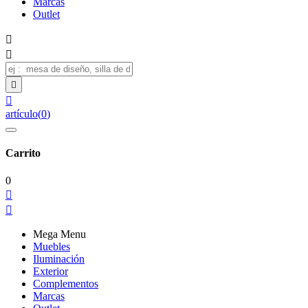
Marcas
Outlet




artículo
(
0
)
Carrito
0


Mega Menu
Muebles
Iluminación
Exterior
Complementos
Marcas