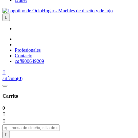
Outlet

Profesionales
Contacto
call
900649209

artículo
(
0
)
Carrito
0


