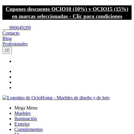
Cupones descuento OCIO10 (10%) y OCIO15 (15%)
en marcas seleccionadas - Clic para condiciones
call
900649209
Contacto
Blog
Profesionales


Mega Menu
Muebles
Iluminación
Exterior
Complementos