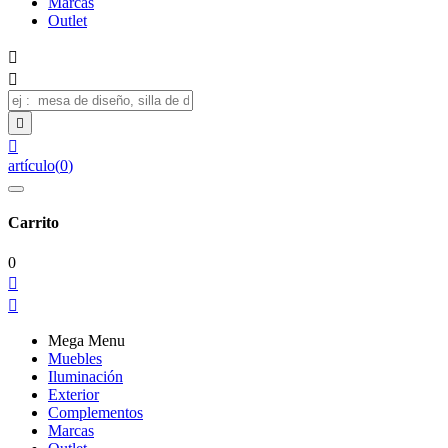
Marcas
Outlet




artículo
(
0
)
Carrito
0


Mega Menu
Muebles
Iluminación
Exterior
Complementos
Marcas