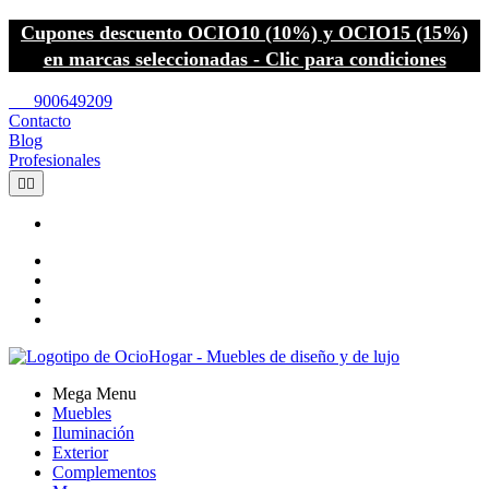
Cupones descuento OCIO10 (10%) y OCIO15 (15%)
en marcas seleccionadas - Clic para condiciones
call
900649209
Contacto
Blog
Profesionales


Mega Menu
Muebles
Iluminación
Exterior
Complementos