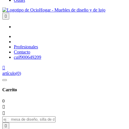
Outlet

Profesionales
Contacto
call
900649209

artículo
(
0
)
Carrito
0


