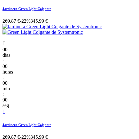
Jardinera Green Light Colgante
269,87 €
-22%
345,99 €

00
días
:
00
horas
:
00
min
:
00
seg

Jardinera Green Light Colgante
269,87 €
-22%
345,99 €