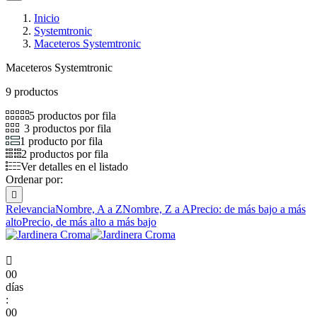
Inicio
Systemtronic
Maceteros Systemtronic
Maceteros Systemtronic
9 productos
5 productos por fila
3 productos por fila
1 producto por fila
2 productos por fila
Ver detalles en el listado
Ordenar por:

Relevancia
Nombre, A a Z
Nombre, Z a A
Precio: de más bajo a más
alto
Precio, de más alto a más bajo

00
días
:
00