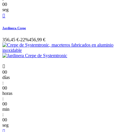
00
seg

Jardinera Crepe
356,45 €
-22%
456,99 €

00
días
:
00
horas
:
00
min
:
00
seg
