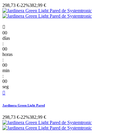
298,73 €
-22%
382,99 €

00
días
:
00
horas
:
00
min
:
00
seg

Jardinera Green Light Pared
298,73 €
-22%
382,99 €