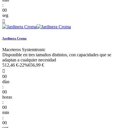
:
00
seg

Jardinera Croma
Maceteros Systemtronic
Disponible en tres tamaños distintos, con capacidades que se
adaptan a cualquier necesidad
512,46 €
-22%
656,99 €

00
días
:
00
horas
:
00
min
:
00
seg