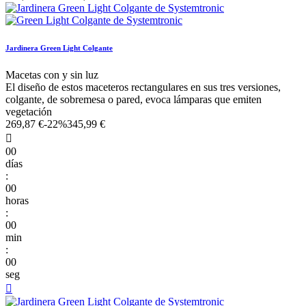
Jardinera Green Light Colgante
Macetas con y sin luz
El diseño de estos maceteros rectangulares en sus tres versiones,
colgante, de sobremesa o pared, evoca lámparas que emiten
vegetación
269,87 €
-22%
345,99 €

00
días
:
00
horas
:
00
min
:
00
seg
