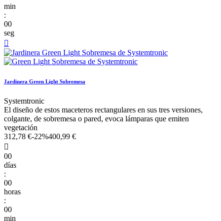
min
:
00
seg

Jardinera Green Light Sobremesa
Systemtronic
El diseño de estos maceteros rectangulares en sus tres versiones,
colgante, de sobremesa o pared, evoca lámparas que emiten
vegetación
312,78 €
-22%
400,99 €

00
días
:
00
horas
:
00
min