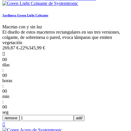
Jardinera Green Light Colgante
Macetas con y sin luz
El diseño de estos maceteros rectangulares en sus tres versiones,
colgante, de sobremesa o pared, evoca lámparas que emiten
vegetación
269,87 €
-22%
345,99 €

00
días
:
00
horas
:
00
min
:
00
seg
remove
add
