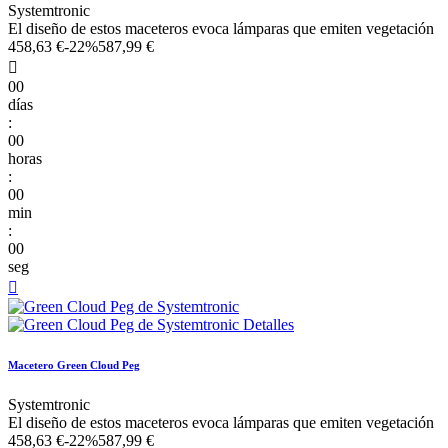
Systemtronic
El diseño de estos maceteros evoca lámparas que emiten vegetación
458,63 €
-22%
587,99 €

00
días
:
00
horas
:
00
min
:
00
seg

Macetero Green Cloud Peg
Systemtronic
El diseño de estos maceteros evoca lámparas que emiten vegetación
458,63 €
-22%
587,99 €