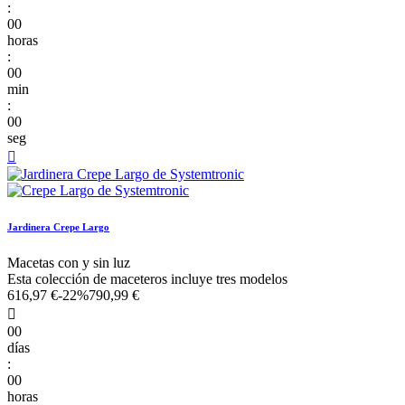
:
00
horas
:
00
min
:
00
seg

Jardinera Crepe Largo
Macetas con y sin luz
Esta colección de maceteros incluye tres modelos
616,97 €
-22%
790,99 €

00
días
:
00
horas