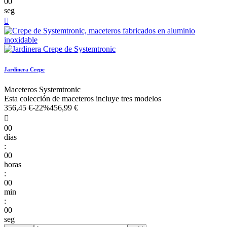
00
seg

Jardinera Crepe
Maceteros Systemtronic
Esta colección de maceteros incluye tres modelos
356,45 €
-22%
456,99 €

00
días
:
00
horas
:
00
min
:
00
seg