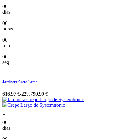

00
días
:
00
horas
:
00
min
:
00
seg

Jardinera Crepe Largo
616,97 €
-22%
790,99 €

00
días
: