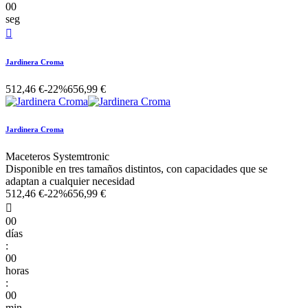
00
seg

Jardinera Croma
512,46 €
-22%
656,99 €
Jardinera Croma
Maceteros Systemtronic
Disponible en tres tamaños distintos, con capacidades que se
adaptan a cualquier necesidad
512,46 €
-22%
656,99 €

00
días
:
00
horas
:
00
min