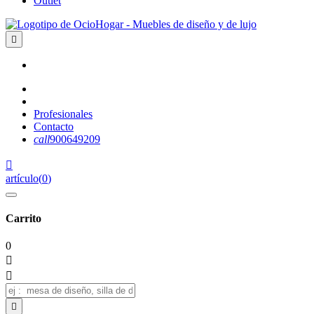
Outlet

Profesionales
Contacto
call
900649209

artículo
(
0
)
Carrito
0


