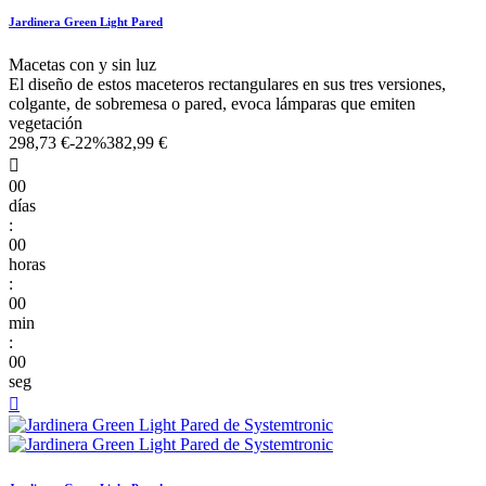
Jardinera Green Light Pared
Macetas con y sin luz
El diseño de estos maceteros rectangulares en sus tres versiones,
colgante, de sobremesa o pared, evoca lámparas que emiten
vegetación
298,73 €
-22%
382,99 €

00
días
:
00
horas
:
00
min
:
00
seg
