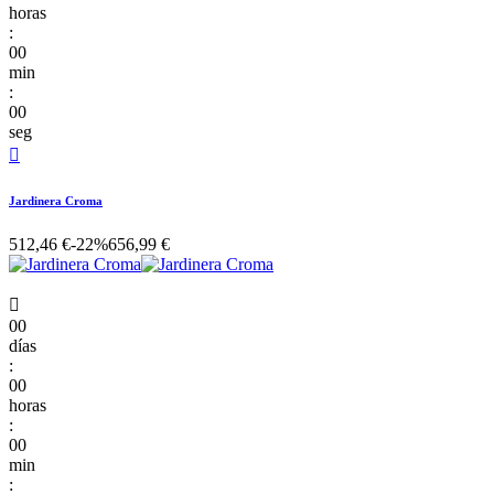
horas
:
00
min
:
00
seg

Jardinera Croma
512,46 €
-22%
656,99 €

00
días
:
00
horas
:
00
min
: