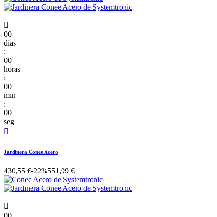

00
días
:
00
horas
:
00
min
:
00
seg

Jardinera Conee Acero
430,55 €
-22%
551,99 €

00