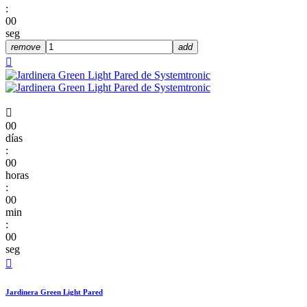
:
00
seg
remove
add


00
días
:
00
horas
:
00
min
:
00
seg

Jardinera Green Light Pared