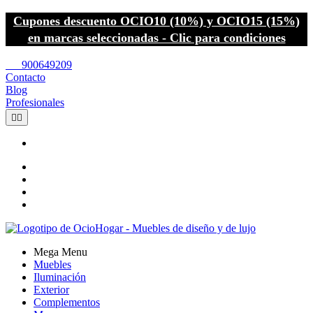
Cupones descuento OCIO10 (10%) y OCIO15 (15%)
en marcas seleccionadas - Clic para condiciones
call
900649209
Contacto
Blog
Profesionales


Mega Menu
Muebles
Iluminación
Exterior
Complementos