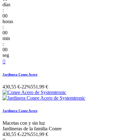
días
:
00
horas
:
00
min
:
00
seg

Jardinera Conee Acero
430,55 €
-22%
551,99 €
Jardinera Conee Acero
Macetas con y sin luz
Jardineras de la familia Conee
430,55 €
-22%
551,99 €