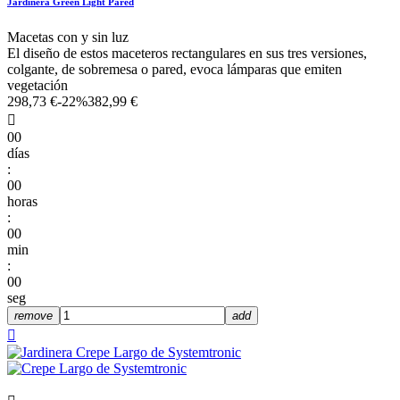
Jardinera Green Light Pared
Macetas con y sin luz
El diseño de estos maceteros rectangulares en sus tres versiones,
colgante, de sobremesa o pared, evoca lámparas que emiten
vegetación
298,73 €
-22%
382,99 €

00
días
:
00
horas
:
00
min
:
00
seg
remove
add
