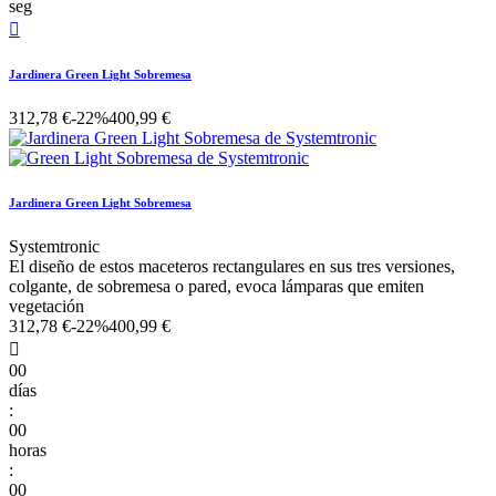
seg

Jardinera Green Light Sobremesa
312,78 €
-22%
400,99 €
Jardinera Green Light Sobremesa
Systemtronic
El diseño de estos maceteros rectangulares en sus tres versiones,
colgante, de sobremesa o pared, evoca lámparas que emiten
vegetación
312,78 €
-22%
400,99 €

00
días
:
00
horas
:
00