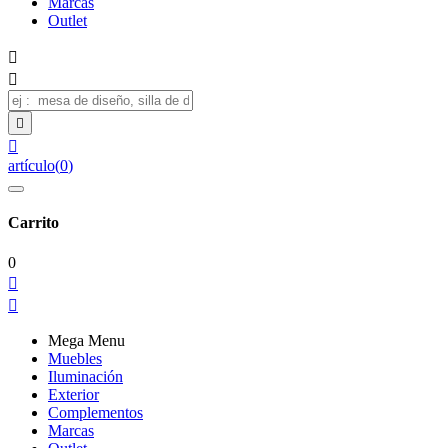
Marcas
Outlet




artículo
(
0
)
Carrito
0


Mega Menu
Muebles
Iluminación
Exterior
Complementos
Marcas