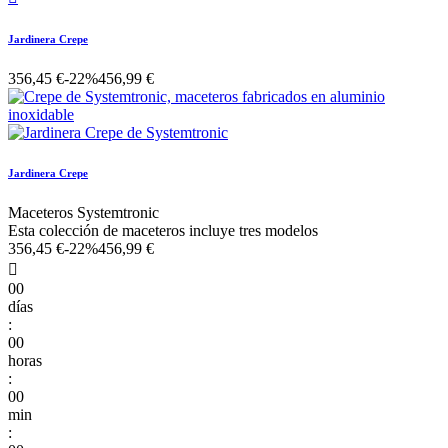
Jardinera Crepe
356,45 €
-22%
456,99 €
Jardinera Crepe
Maceteros Systemtronic
Esta colección de maceteros incluye tres modelos
356,45 €
-22%
456,99 €

00
días
:
00
horas
:
00
min
: