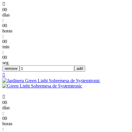

00
días
:
00
horas
:
00
min
:
00
seg
remove
add


00
días
:
00
horas
: