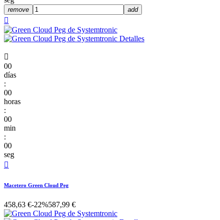
remove
add


00
días
:
00
horas
:
00
min
:
00
seg

Macetero Green Cloud Peg
458,63 €
-22%
587,99 €