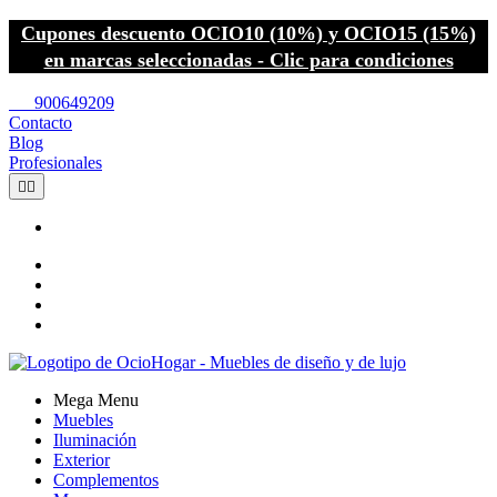
Cupones descuento OCIO10 (10%) y OCIO15 (15%)
en marcas seleccionadas - Clic para condiciones
call
900649209
Contacto
Blog
Profesionales


Mega Menu
Muebles
Iluminación
Exterior
Complementos