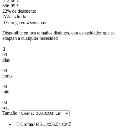
512,46 €
656,99 €
22% de descuento
IVA incluido

Entrega en 4 semanas
Disponible en tres tamaños distintos, con capacidades que se
adaptan a cualquier necesidad

00
días
:
00
horas
:
00
min
:
00
seg
Tamaño :
CromaJ Ø51,8x56,5h Cm
