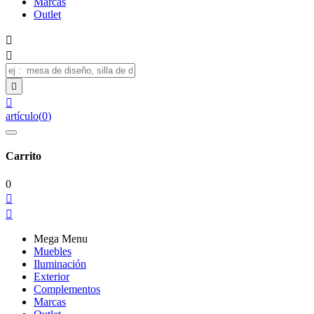
Marcas
Outlet




artículo
(
0
)
Carrito
0


Mega Menu
Muebles
Iluminación
Exterior
Complementos
Marcas