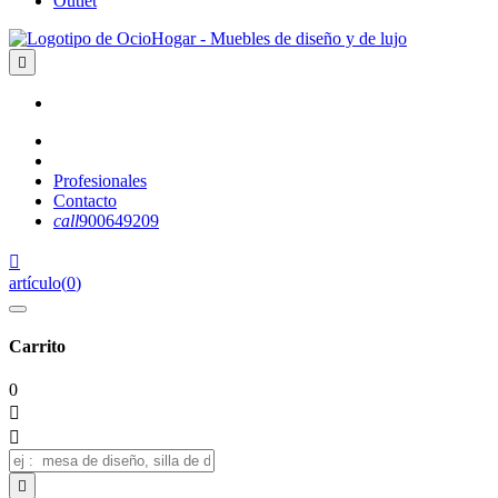
Outlet

Profesionales
Contacto
call
900649209

artículo
(
0
)
Carrito
0


