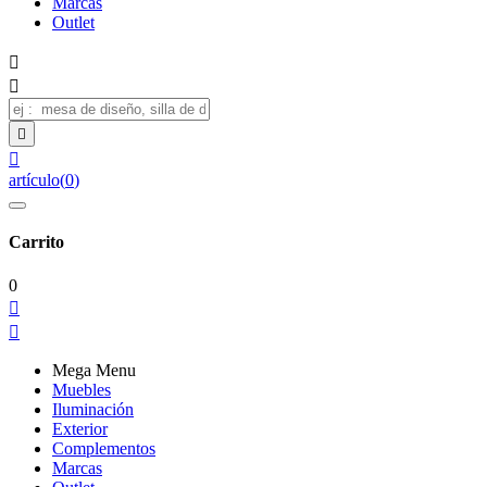
Marcas
Outlet




artículo
(
0
)
Carrito
0


Mega Menu
Muebles
Iluminación
Exterior
Complementos
Marcas