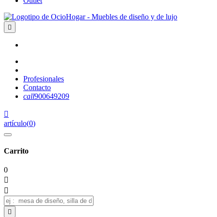
Outlet

Profesionales
Contacto
call
900649209

artículo
(
0
)
Carrito
0


