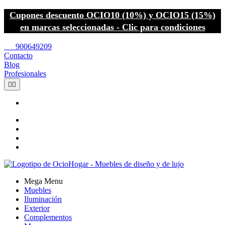
Cupones descuento OCIO10 (10%) y OCIO15 (15%)
en marcas seleccionadas - Clic para condiciones
call
900649209
Contacto
Blog
Profesionales


Mega Menu
Muebles
Iluminación
Exterior
Complementos