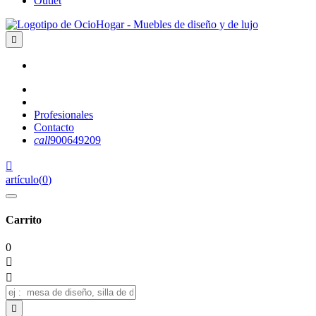
Outlet

Profesionales
Contacto
call
900649209

artículo
(
0
)
Carrito
0


