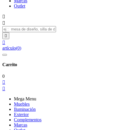
Marcas
Outlet




artículo
(
0
)
Carrito
0


Mega Menu
Muebles
Iluminación
Exterior
Complementos
Marcas