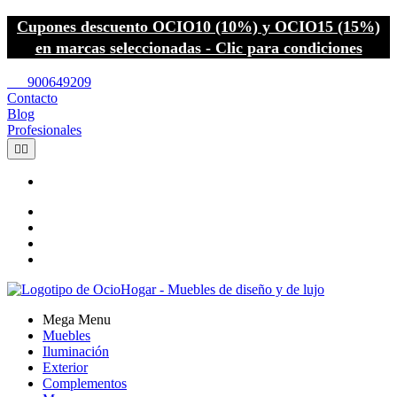
Cupones descuento OCIO10 (10%) y OCIO15 (15%)
en marcas seleccionadas - Clic para condiciones
call
900649209
Contacto
Blog
Profesionales


Mega Menu
Muebles
Iluminación
Exterior
Complementos