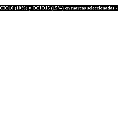
CIO10 (10%) y OCIO15 (15%) en marcas seleccionadas - C