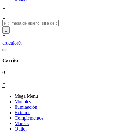




artículo
(
0
)
Carrito
0


Mega Menu
Muebles
Iluminación
Exterior
Complementos
Marcas
Outlet