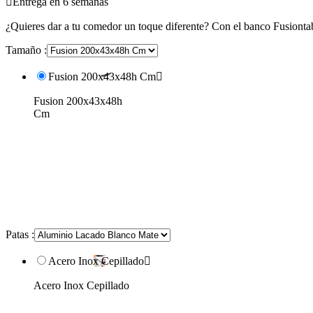

Entrega en 6 semanas
¿Quieres dar a tu comedor un toque diferente? Con el banco Fusiont
Tamaño :
Fusion 200x43x48h Cm

Fusion 200x43x48h
Cm
Patas :
Acero Inox Cepillado

Acero Inox Cepillado