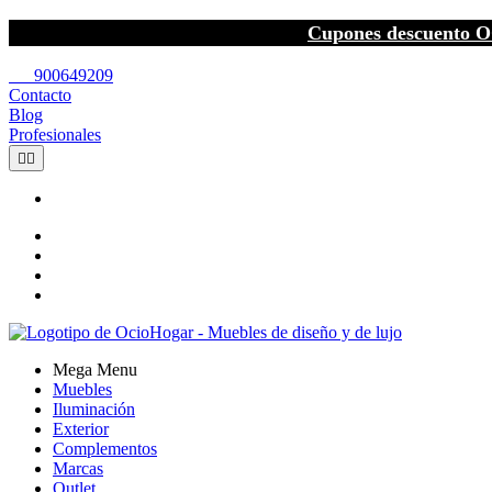
Cupones descuento O
call
900649209
Contacto
Blog
Profesionales


Mega Menu
Muebles
Iluminación
Exterior
Complementos
Marcas
Outlet