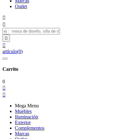
Marcas
Outlet




artículo
(
0
)
Carrito
0


Mega Menu
Muebles
Iluminación
Exterior
Complementos
Marcas