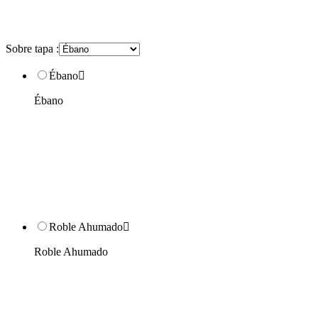
Sobre tapa :
Ébano

Ébano
Roble Ahumado

Roble Ahumado