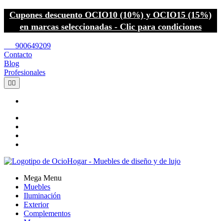
Cupones descuento OCIO10 (10%) y OCIO15 (15%)
en marcas seleccionadas - Clic para condiciones
call
900649209
Contacto
Blog
Profesionales


Mega Menu
Muebles
Iluminación
Exterior
Complementos