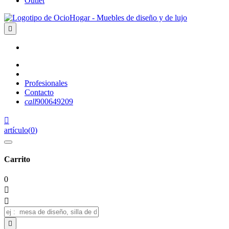
Outlet

Profesionales
Contacto
call
900649209

artículo
(
0
)
Carrito
0


