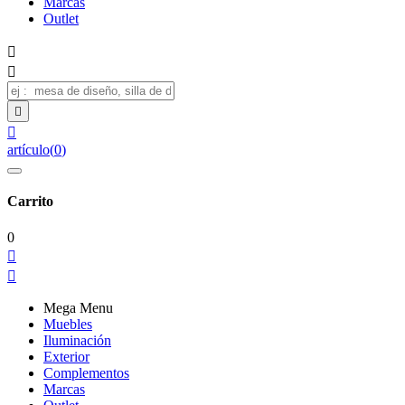
Marcas
Outlet




artículo
(
0
)
Carrito
0


Mega Menu
Muebles
Iluminación
Exterior
Complementos
Marcas