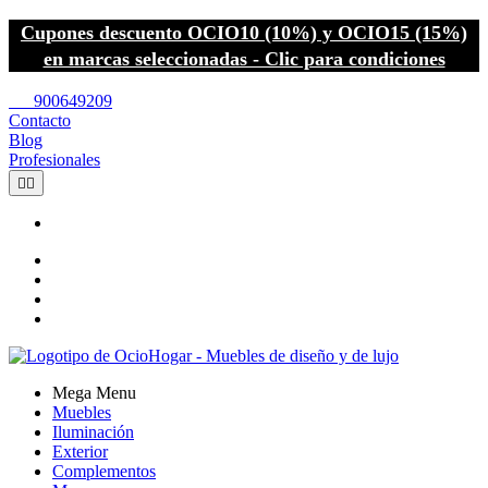
Cupones descuento OCIO10 (10%) y OCIO15 (15%)
en marcas seleccionadas - Clic para condiciones
call
900649209
Contacto
Blog
Profesionales


Mega Menu
Muebles
Iluminación
Exterior
Complementos