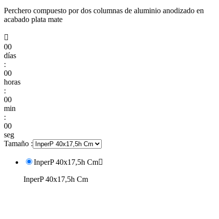
Perchero compuesto por dos columnas de aluminio anodizado en
acabado plata mate

00
días
:
00
horas
:
00
min
:
00
seg
Tamaño :
InperP 40x17,5h Cm

InperP 40x17,5h Cm