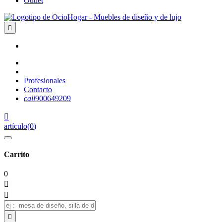
Outlet

Profesionales
Contacto
call
900649209

artículo
(
0
)
Carrito
0


