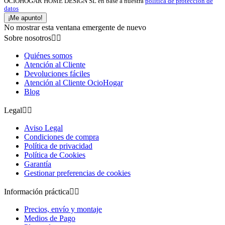
OCIOHOGAR HOME DESIGN SL en base a nuestra
política de protección de
datos
¡Me apunto!
No mostrar esta ventana emergente de nuevo
Sobre nosotros


Quiénes somos
Atención al Cliente
Devoluciones fáciles
Atención al Cliente OcioHogar
Blog
Legal


Aviso Legal
Condiciones de compra
Política de privacidad
Política de Cookies
Garantía
Gestionar preferencias de cookies
Información práctica


Precios, envío y montaje
Medios de Pago