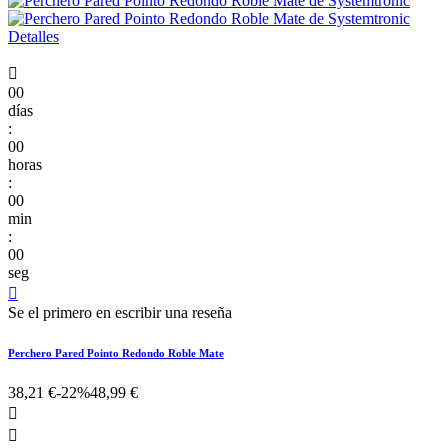

00
días
:
00
horas
:
00
min
:
00
seg

Se el primero en escribir una reseña
Perchero Pared Pointo Redondo Roble Mate
38,21 €
-22%
48,99 €

