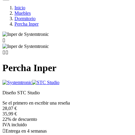
Inicio
Muebles
Dormitorio
Percha Inper



Percha Inper
Diseño STC Studio
Se el primero en escribir una reseña
28,07 €
35,99 €
22% de descuento
IVA incluido

Entrega en 4 semanas