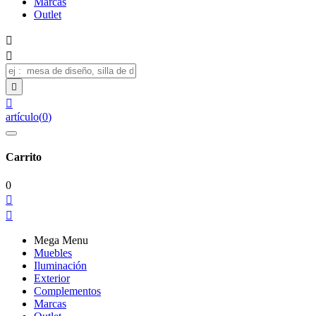
Marcas
Outlet




artículo
(
0
)
Carrito
0


Mega Menu
Muebles
Iluminación
Exterior
Complementos
Marcas