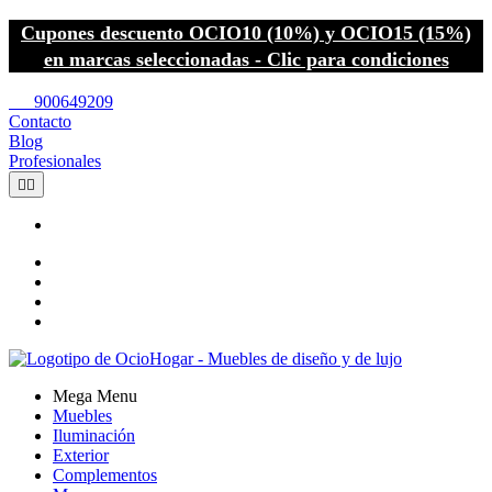
Cupones descuento OCIO10 (10%) y OCIO15 (15%)
en marcas seleccionadas - Clic para condiciones
call
900649209
Contacto
Blog
Profesionales


Mega Menu
Muebles
Iluminación
Exterior
Complementos