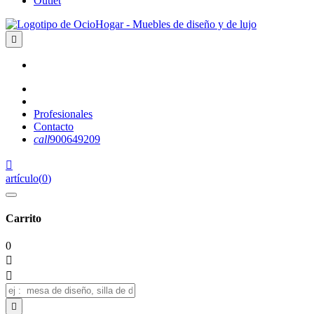
Outlet

Profesionales
Contacto
call
900649209

artículo
(
0
)
Carrito
0


