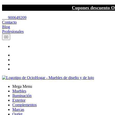
Cupones descuento O
call
900649209
Contacto
Blog
Profesionales


Mega Menu
Muebles
Iluminación
Exterior
Complementos
Marcas
Outlet