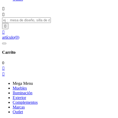




artículo
(
0
)
Carrito
0


Mega Menu
Muebles
Iluminación
Exterior
Complementos
Marcas
Outlet