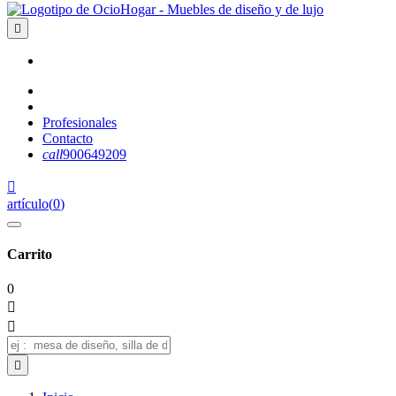

Profesionales
Contacto
call
900649209

artículo
(
0
)
Carrito
0


