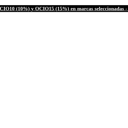
CIO10 (10%) y OCIO15 (15%) en marcas seleccionadas - C