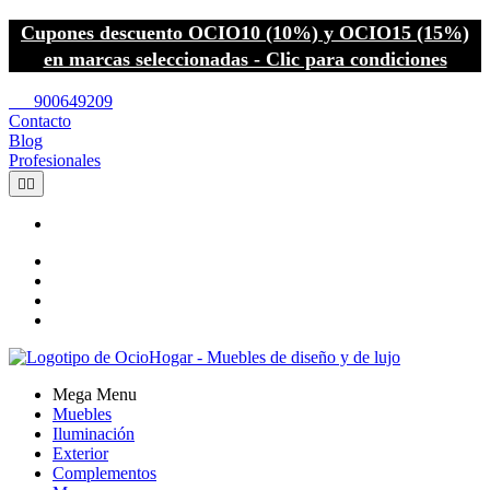
Cupones descuento OCIO10 (10%) y OCIO15 (15%)
en marcas seleccionadas - Clic para condiciones
call
900649209
Contacto
Blog
Profesionales


Mega Menu
Muebles
Iluminación
Exterior
Complementos