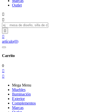
Marcas
Outlet




artículo
(
0
)
Carrito
0


Mega Menu
Muebles
Iluminación
Exterior
Complementos
Marcas