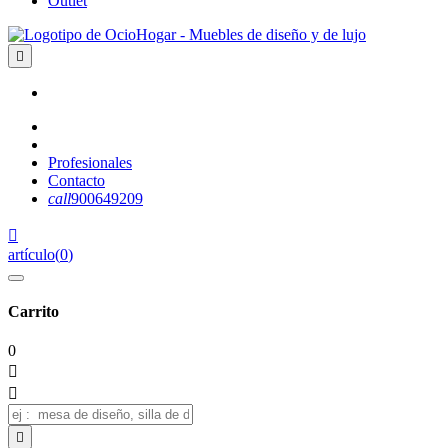
Outlet

Profesionales
Contacto
call
900649209

artículo
(
0
)
Carrito
0


