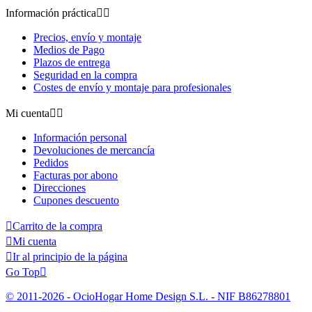
Información práctica


Precios, envío y montaje
Medios de Pago
Plazos de entrega
Seguridad en la compra
Costes de envío y montaje para profesionales
Mi cuenta


Información personal
Devoluciones de mercancía
Pedidos
Facturas por abono
Direcciones
Cupones descuento

Carrito de la compra

Mi cuenta

Ir al principio de la página
Go Top

© 2011-2026 - OcioHogar Home Design S.L. - NIF B86278801