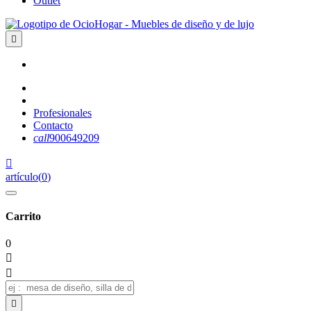
Outlet

Profesionales
Contacto
call
900649209

artículo
(
0
)
Carrito
0


