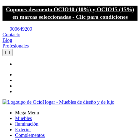
Cupones descuento OCIO10 (10%) y OCIO15 (15%)
en marcas seleccionadas - Clic para condiciones
call
900649209
Contacto
Blog
Profesionales


Mega Menu
Muebles
Iluminación
Exterior
Complementos