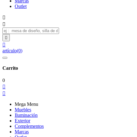
Marcas
Outlet




artículo
(
0
)
Carrito
0


Mega Menu
Muebles
Iluminación
Exterior
Complementos
Marcas