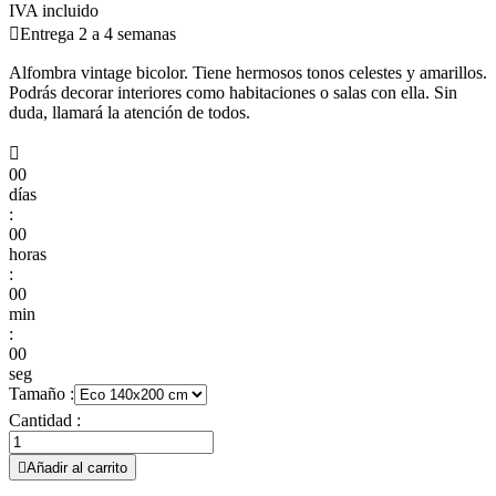
IVA incluido

Entrega 2 a 4 semanas
Alfombra vintage bicolor. Tiene hermosos tonos celestes y amarillos.
Podrás decorar interiores como habitaciones o salas con ella. Sin
duda, llamará la atención de todos.

00
días
:
00
horas
:
00
min
:
00
seg
Tamaño :
Cantidad :

Añadir al carrito