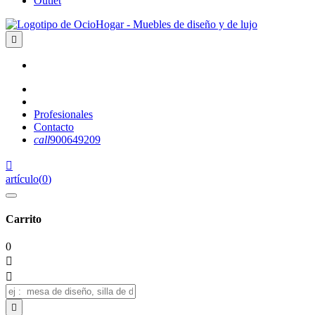
Outlet

Profesionales
Contacto
call
900649209

artículo
(
0
)
Carrito
0


