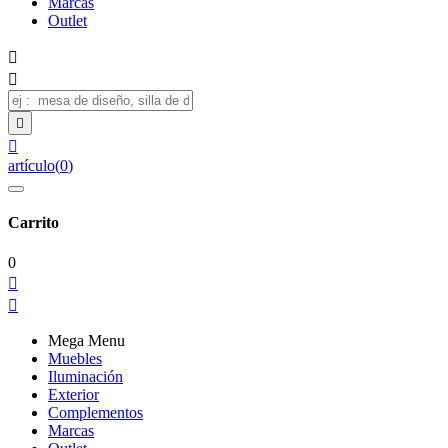
Marcas
Outlet




artículo
(
0
)
Carrito
0


Mega Menu
Muebles
Iluminación
Exterior
Complementos
Marcas