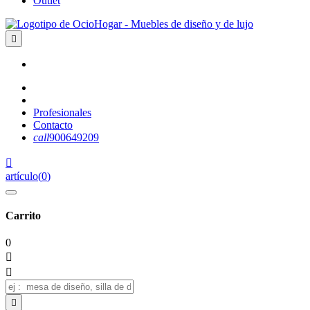
Outlet

Profesionales
Contacto
call
900649209

artículo
(
0
)
Carrito
0


