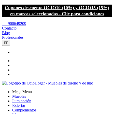
Cupones descuento OCIO10 (10%) y OCIO15 (15%)
en marcas seleccionadas - Clic para condiciones
call
900649209
Contacto
Blog
Profesionales


Mega Menu
Muebles
Iluminación
Exterior
Complementos