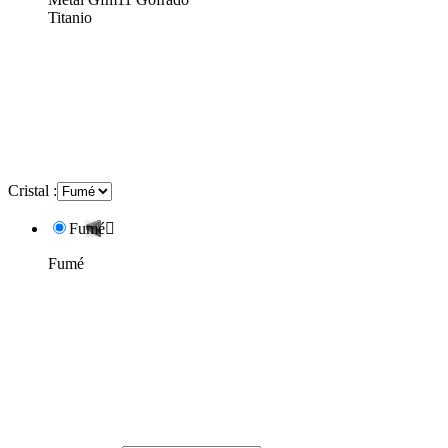
Titanio
Cristal :
Fumé

Fumé