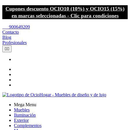
Cupones descuento OCIO10 (10%) y OCIO15 (15%)
en marcas seleccionadas - Clic para condiciones
call
900649209
Contacto
Blog
Profesionales


Mega Menu
Muebles
Iluminación
Exterior
Complementos