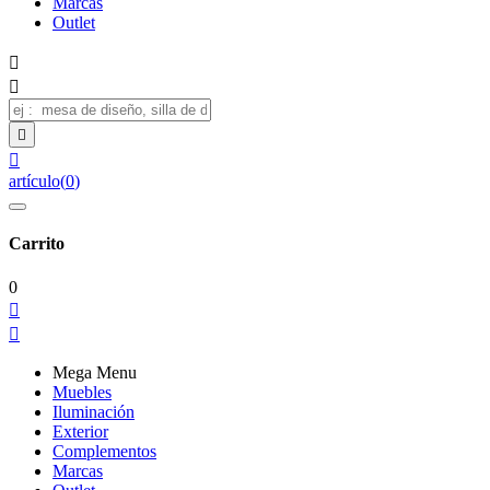
Marcas
Outlet




artículo
(
0
)
Carrito
0


Mega Menu
Muebles
Iluminación
Exterior
Complementos
Marcas