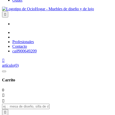
Outlet

Profesionales
Contacto
call
900649209

artículo
(
0
)
Carrito
0


