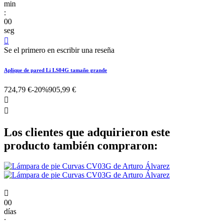
min
:
00
seg

Se el primero en escribir una reseña
Aplique de pared Li LS04G tamaño grande
724,79 €
-20%
905,99 €


Los clientes que adquirieron este
producto también compraron:

00
días
: