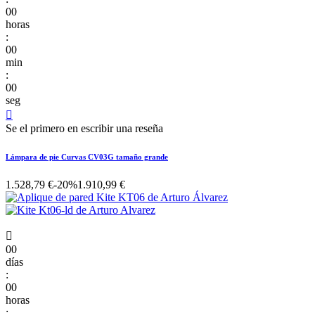
00
horas
:
00
min
:
00
seg

Se el primero en escribir una reseña
Lámpara de pie Curvas CV03G tamaño grande
1.528,79 €
-20%
1.910,99 €

00
días
:
00
horas
: