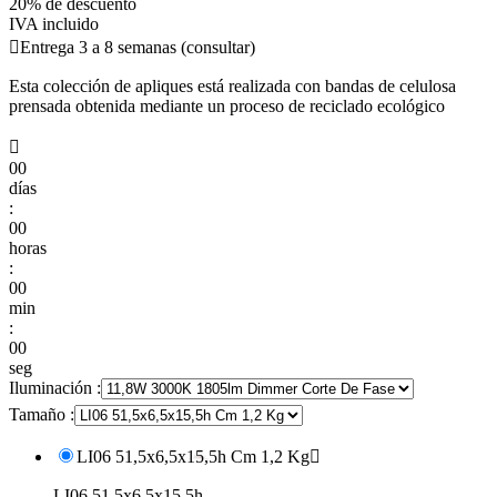
20% de descuento
IVA incluido

Entrega 3 a 8 semanas (consultar)
Esta colección de apliques está realizada con bandas de celulosa
prensada obtenida mediante un proceso de reciclado ecológico

00
días
:
00
horas
:
00
min
:
00
seg
Iluminación :
Tamaño :
LI06 51,5x6,5x15,5h Cm 1,2 Kg

LI06 51,5x6,5x15,5h