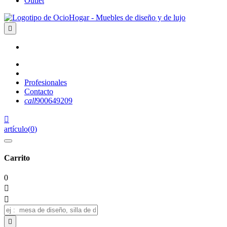
Outlet

Profesionales
Contacto
call
900649209

artículo
(
0
)
Carrito
0


