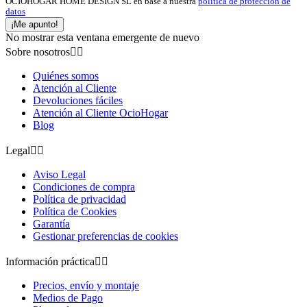
OCIOHOGAR HOME DESIGN SL en base a nuestra
política de protección de
datos
¡Me apunto!
No mostrar esta ventana emergente de nuevo
Sobre nosotros


Quiénes somos
Atención al Cliente
Devoluciones fáciles
Atención al Cliente OcioHogar
Blog
Legal


Aviso Legal
Condiciones de compra
Política de privacidad
Política de Cookies
Garantía
Gestionar preferencias de cookies
Información práctica


Precios, envío y montaje
Medios de Pago