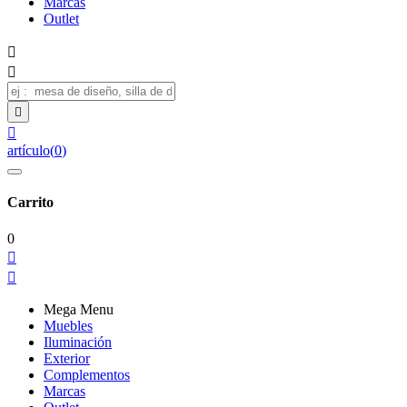
Marcas
Outlet




artículo
(
0
)
Carrito
0


Mega Menu
Muebles
Iluminación
Exterior
Complementos
Marcas