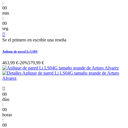
:
00
min
:
00
seg

Se el primero en escribir una reseña
Aplique de pared Li LS04
463,99 €
-20%
579,99 €

00
días
:
00
horas
:
00