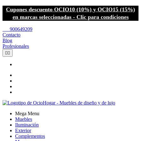
Cupones descuento OCIO10 (10%) y OCIO15 (15%)
en marcas seleccionadas - Clic para condiciones
call
900649209
Contacto
Blog
Profesionales


Mega Menu
Muebles
Iluminación
Exterior
Complementos