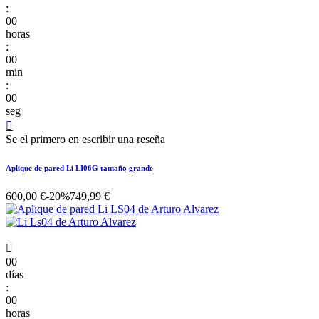
:
00
horas
:
00
min
:
00
seg

Se el primero en escribir una reseña
Aplique de pared Li LI06G tamaño grande
600,00 €
-20%
749,99 €

00
días
:
00
horas