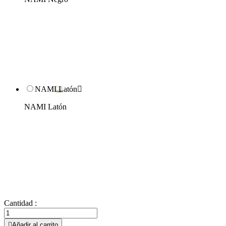
NAMI Latón

NAMI Latón
Cantidad :

Añadir al carrito