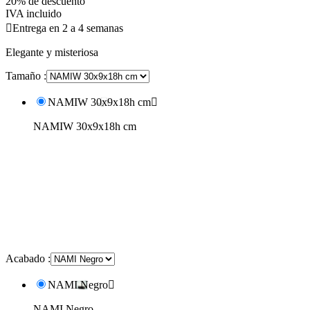
20% de descuento
IVA incluido

Entrega en 2 a 4 semanas
Elegante y misteriosa
Tamaño :
NAMIW 30x9x18h cm

NAMIW 30x9x18h cm
Acabado :
NAMI Negro

NAMI Negro