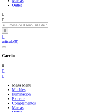
Marcas
Outlet




artículo
(
0
)
Carrito
0


Mega Menu
Muebles
Iluminación
Exterior
Complementos
Marcas