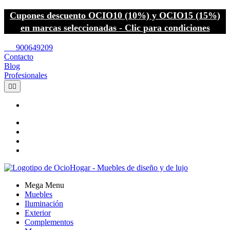
Cupones descuento OCIO10 (10%) y OCIO15 (15%)
en marcas seleccionadas - Clic para condiciones
call
900649209
Contacto
Blog
Profesionales


Mega Menu
Muebles
Iluminación
Exterior
Complementos