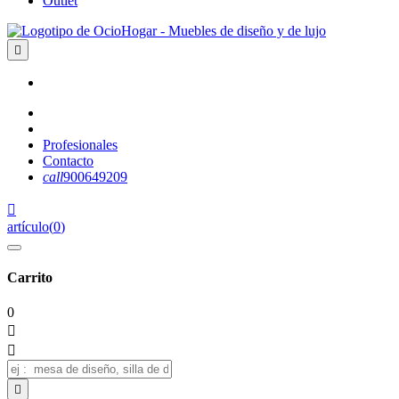
Outlet

Profesionales
Contacto
call
900649209

artículo
(
0
)
Carrito
0


