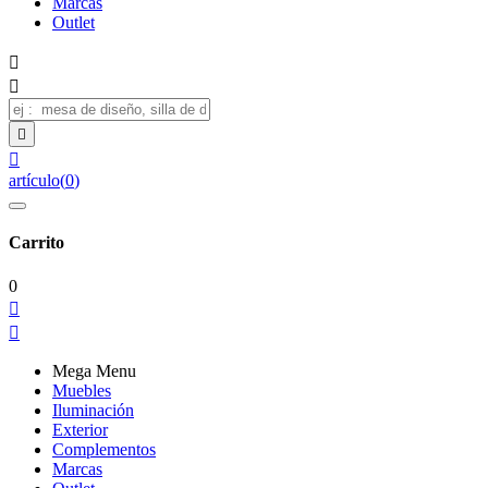
Marcas
Outlet




artículo
(
0
)
Carrito
0


Mega Menu
Muebles
Iluminación
Exterior
Complementos
Marcas