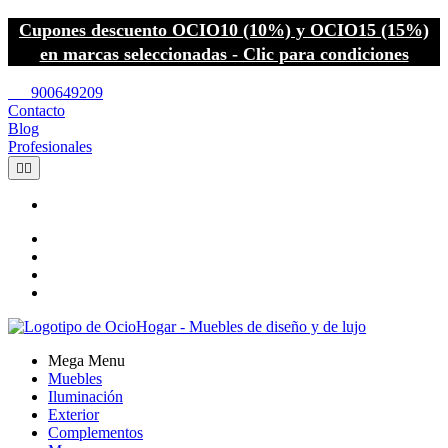
Cupones descuento OCIO10 (10%) y OCIO15 (15%)
en marcas seleccionadas - Clic para condiciones
call
900649209
Contacto
Blog
Profesionales


Mega Menu
Muebles
Iluminación
Exterior
Complementos