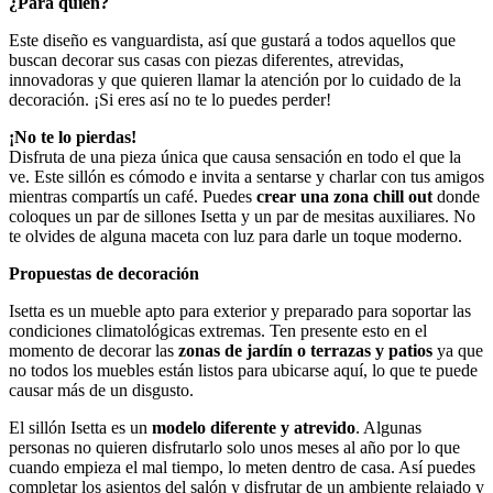
¿Para quién?
Este diseño es vanguardista, así que gustará a todos aquellos que
buscan decorar sus casas con piezas diferentes, atrevidas,
innovadoras y que quieren llamar la atención por lo cuidado de la
decoración. ¡Si eres así no te lo puedes perder!
¡No te lo pierdas!
Disfruta de una pieza única que causa sensación en todo el que la
ve. Este sillón es cómodo e invita a sentarse y charlar con tus amigos
mientras compartís un café. Puedes
crear una zona chill out
donde
coloques un par de sillones Isetta y un par de mesitas auxiliares. No
te olvides de alguna maceta con luz para darle un toque moderno.
Propuestas de decoración
Isetta es un mueble apto para exterior y preparado para soportar las
condiciones climatológicas extremas. Ten presente esto en el
momento de decorar las
zonas de jardín o terrazas y patios
ya que
no todos los muebles están listos para ubicarse aquí, lo que te puede
causar más de un disgusto.
El sillón Isetta es un
modelo diferente y atrevido
. Algunas
personas no quieren disfrutarlo solo unos meses al año por lo que
cuando empieza el mal tiempo, lo meten dentro de casa. Así puedes
completar los asientos del salón y disfrutar de un ambiente relajado y