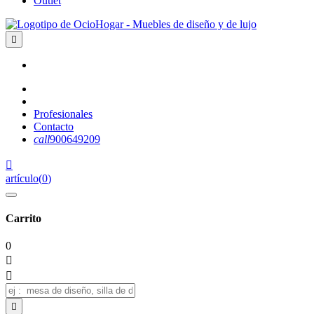
Outlet

Profesionales
Contacto
call
900649209

artículo
(
0
)
Carrito
0


