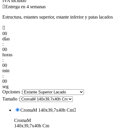
IVA incluido

Entrega en 4 semanas
Estructura, estantes superior, estante inferior y patas lacados

00
días
:
00
horas
:
00
min
:
00
seg
Opciones :
Tamaño :
CromaM 140x39,7x40h Cm

CromaM
140x39,7x40h Cm