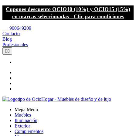
Cupones descuento OCIO10 (10%) y OCIO15 (15%)
en marcas seleccionadas - Clic para condiciones
call
900649209
Contacto
Blog
Profesionales


Mega Menu
Muebles
Iluminación
Exterior
Complementos