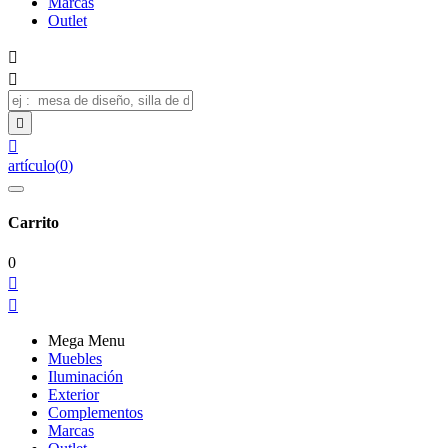
Marcas
Outlet




artículo
(
0
)
Carrito
0


Mega Menu
Muebles
Iluminación
Exterior
Complementos
Marcas