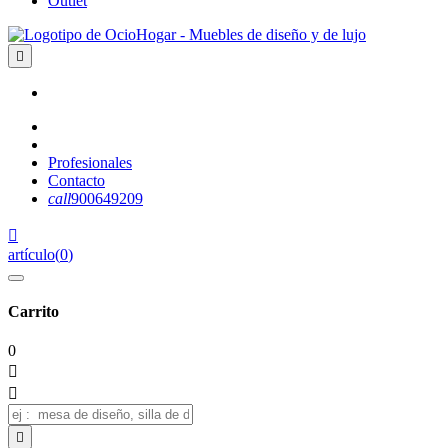
Outlet

Profesionales
Contacto
call
900649209

artículo
(
0
)
Carrito
0


