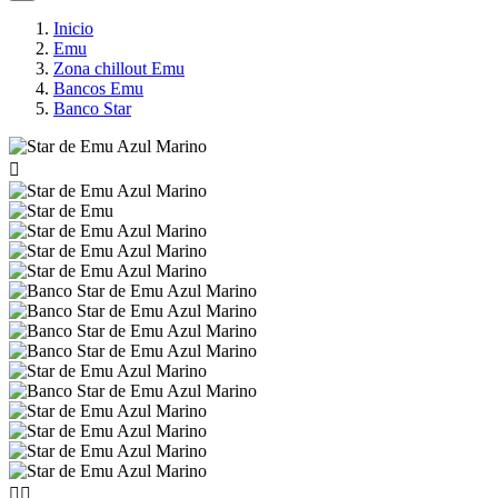
Inicio
Emu
Zona chillout Emu
Bancos Emu
Banco Star


