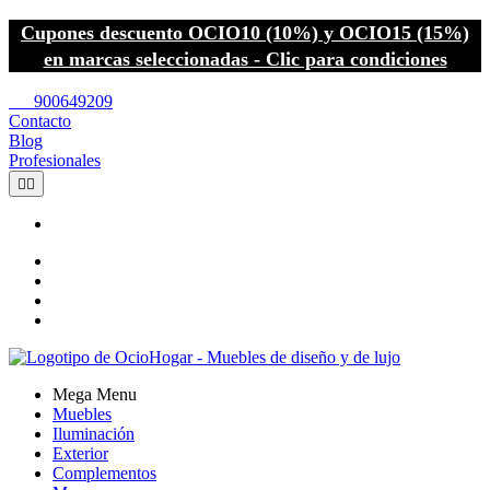
Cupones descuento OCIO10 (10%) y OCIO15 (15%)
en marcas seleccionadas - Clic para condiciones
call
900649209
Contacto
Blog
Profesionales


Mega Menu
Muebles
Iluminación
Exterior
Complementos