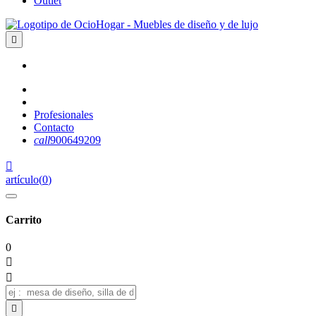
Outlet

Profesionales
Contacto
call
900649209

artículo
(
0
)
Carrito
0


