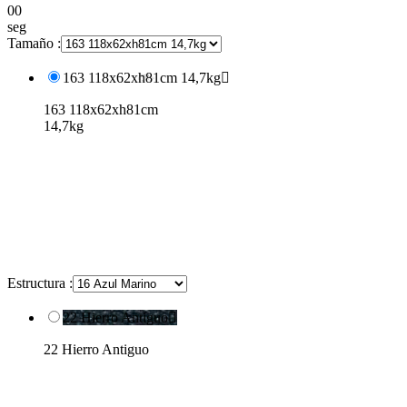
00
seg
Tamaño :
163 118x62xh81cm 14,7kg

163 118x62xh81cm
14,7kg
Estructura :
22 Hierro Antiguo

22 Hierro Antiguo