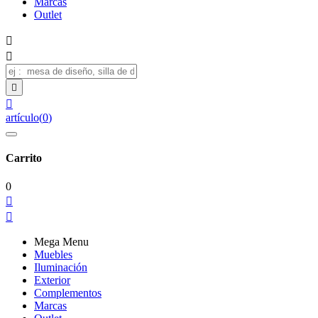
Marcas
Outlet




artículo
(
0
)
Carrito
0


Mega Menu
Muebles
Iluminación
Exterior
Complementos
Marcas