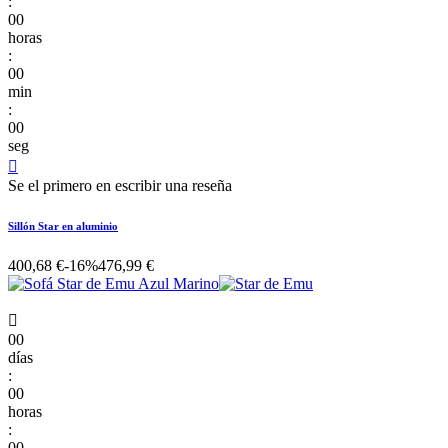
:
00
horas
:
00
min
:
00
seg

Se el primero en escribir una reseña
Sillón Star en aluminio
400,68 €
-16%
476,99 €

00
días
:
00
horas
:
00