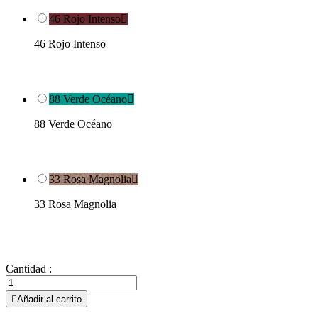
46 Rojo Intenso

46 Rojo Intenso
88 Verde Océano

88 Verde Océano
33 Rosa Magnolia

33 Rosa Magnolia
Cantidad :

Añadir al carrito