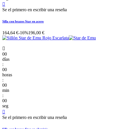

Se el primero en escribir una reseña
Silla con brazos Star en acero
164,64 €
-16%
196,00 €

00
días
:
00
horas
:
00
min
:
00
seg

Se el primero en escribir una reseña