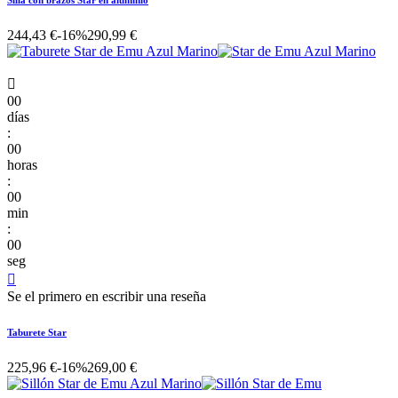
Silla con brazos Star en aluminio
244,43 €
-16%
290,99 €

00
días
:
00
horas
:
00
min
:
00
seg

Se el primero en escribir una reseña
Taburete Star
225,96 €
-16%
269,00 €