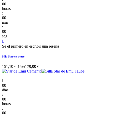
00
horas
:
00
min
:
00
seg

Se el primero en escribir una reseña
Silla Star en acero
151,19 €
-16%
179,99 €

00
días
:
00
horas
:
00