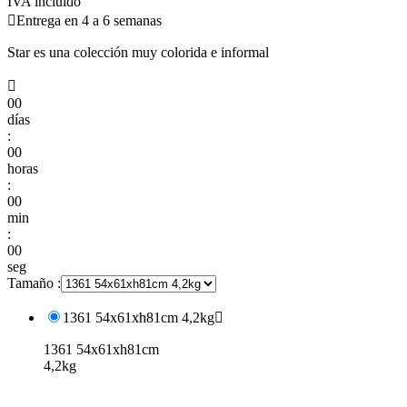
IVA incluido

Entrega en 4 a 6 semanas
Star es una colección muy colorida e informal

00
días
:
00
horas
:
00
min
:
00
seg
Tamaño :
1361 54x61xh81cm 4,2kg

1361 54x61xh81cm
4,2kg