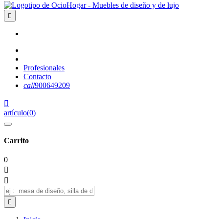

Profesionales
Contacto
call
900649209

artículo
(
0
)
Carrito
0


