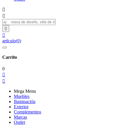




artículo
(
0
)
Carrito
0


Mega Menu
Muebles
Iluminación
Exterior
Complementos
Marcas
Outlet