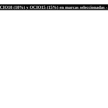
CIO10 (10%) y OCIO15 (15%) en marcas seleccionadas - C