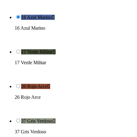
16 Azul Marino

16 Azul Marino
17 Verde Militar

17 Verde Militar
26 Rojo Arce

26 Rojo Arce
37 Gris Verdoso

37 Gris Verdoso