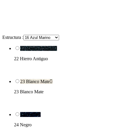
Estructura :
22 Hierro Antiguo

22 Hierro Antiguo
23 Blanco Mate

23 Blanco Mate
24 Negro

24 Negro