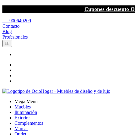
Cupones descuento O
call
900649209
Contacto
Blog
Profesionales


Mega Menu
Muebles
Iluminación
Exterior
Complementos
Marcas
Outlet