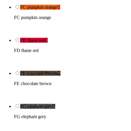
FC pumpkin orange

FC pumpkin orange
FD flame red

FD flame red
FE chocolate brown

FE chocolate brown
FG elephant grey

FG elephant grey