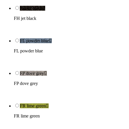
FH jet black

FH jet black
FL powder blue

FL powder blue
FP dove grey

FP dove grey
FR lime green

FR lime green