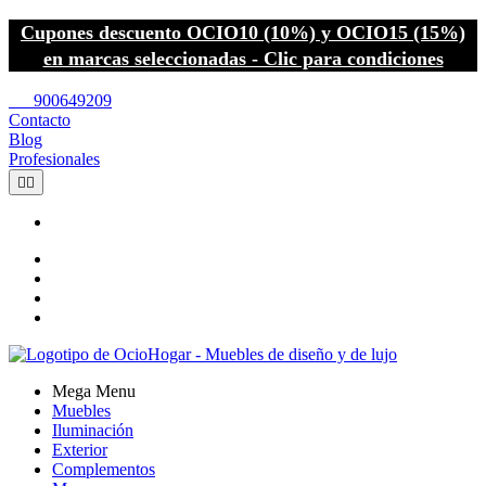
Cupones descuento OCIO10 (10%) y OCIO15 (15%)
en marcas seleccionadas - Clic para condiciones
call
900649209
Contacto
Blog
Profesionales


Mega Menu
Muebles
Iluminación
Exterior
Complementos