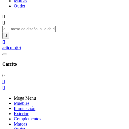
Marcas
Outlet




artículo
(
0
)
Carrito
0


Mega Menu
Muebles
Iluminación
Exterior
Complementos
Marcas