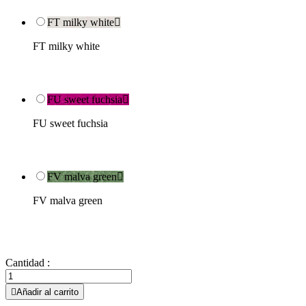
FT milky white

FT milky white
FU sweet fuchsia

FU sweet fuchsia
FV malva green

FV malva green
Cantidad :

Añadir al carrito