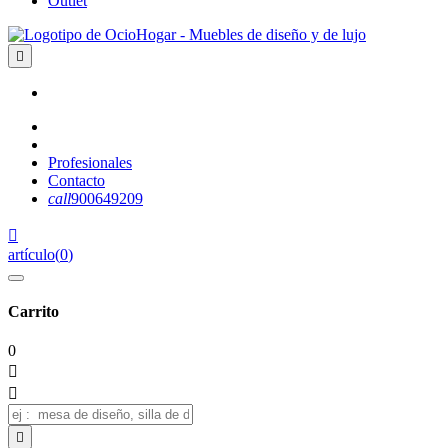
Outlet

Profesionales
Contacto
call
900649209

artículo
(
0
)
Carrito
0


