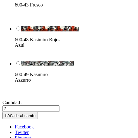
600-43 Fresco
600-48 Kasimiro Rojo-Azul

600-48 Kasimiro Rojo-
Azul
600-49 Kasimiro Azzurro

600-49 Kasimiro
Azzurro
Cantidad :

Añadir al carrito
Facebook
Twitter
Pinterest