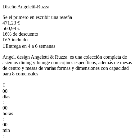
Diseño Angeletti-Ruzza
Se el primero en escribir una reseña
471,23 €
560,99 €
16% de descuento
IVA incluido

Entrega en 4 a 6 semanas
Angel, design Angeletti & Ruzza, es una colección completa de
asientos dining y lounge con cojines específicos, además de mesas
de centro y mesas de varias formas y dimensiones con capacidad
para 8 comensales

00
días
:
00
horas
:
00
min
: