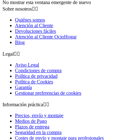
No mostrar esta ventana emergente de nuevo
Sobre nosotros


Quiénes somos
Atención al Cliente
Devoluciones fáciles
Atención al Cliente OcioHogar
Blog
Legal


Aviso Legal
Condiciones de compra
Política de privacidad
Política de Cookies
Garantía
Gestionar preferencias de cookies
Información práctica


Precios, envío y montaje
Medios de Pago
Plazos de entrega
Seguridad en la compra
Costes de envío y montaje para profesionales