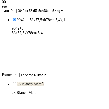
00
seg
Tamaño :
9042+c 58x57,5xh78cm 5,4kg

9042+c
58x57,5xh78cm 5,4kg
Estructura :
23 Blanco Mate

23 Blanco Mate