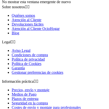
No mostrar esta ventana emergente de nuevo
Sobre nosotros


Quiénes somos
Atención al Cliente
Devoluciones fáciles
Atención al Cliente OcioHogar
Blog
Legal


Aviso Legal
Condiciones de compra
Política de privacidad
Política de Cookies
Garantía
Gestionar preferencias de cookies
Información práctica


Precios, envío y montaje
Medios de Pago
Plazos de entrega
Seguridad en la compra
Costes de envío y montaje para profesionales