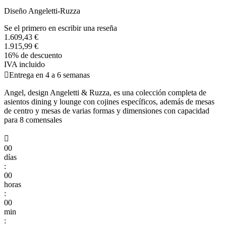
Diseño Angeletti-Ruzza
Se el primero en escribir una reseña
1.609,43 €
1.915,99 €
16% de descuento
IVA incluido

Entrega en 4 a 6 semanas
Angel, design Angeletti & Ruzza, es una colección completa de
asientos dining y lounge con cojines específicos, además de mesas
de centro y mesas de varias formas y dimensiones con capacidad
para 8 comensales

00
días
:
00
horas
:
00
min
: