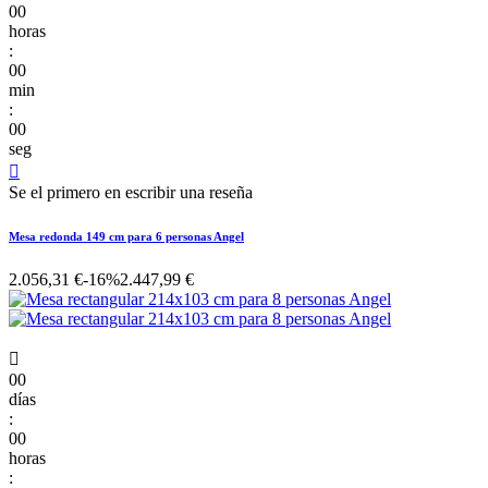
00
horas
:
00
min
:
00
seg

Se el primero en escribir una reseña
Mesa redonda 149 cm para 6 personas Angel
2.056,31 €
-16%
2.447,99 €

00
días
:
00
horas
: