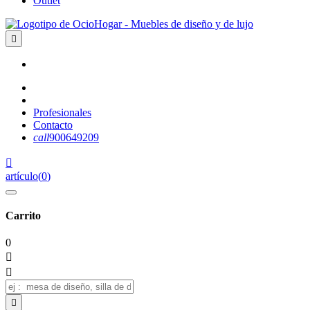
Outlet

Profesionales
Contacto
call
900649209

artículo
(
0
)
Carrito
0


