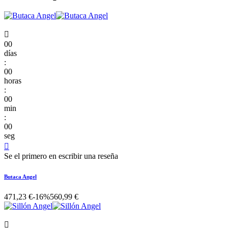

00
días
:
00
horas
:
00
min
:
00
seg

Se el primero en escribir una reseña
Butaca Angel
471,23 €
-16%
560,99 €
