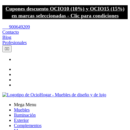
Cupones descuento OCIO10 (10%) y OCIO15 (15%)
en marcas seleccionadas - Clic para condiciones
call
900649209
Contacto
Blog
Profesionales


Mega Menu
Muebles
Iluminación
Exterior
Complementos