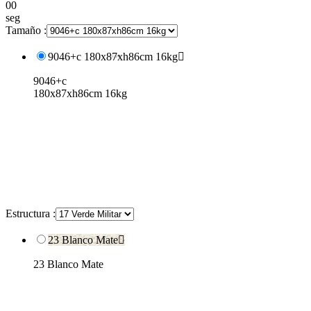
00
seg
Tamaño :
9046+c 180x87xh86cm 16kg

9046+c
180x87xh86cm 16kg
Estructura :
23 Blanco Mate

23 Blanco Mate