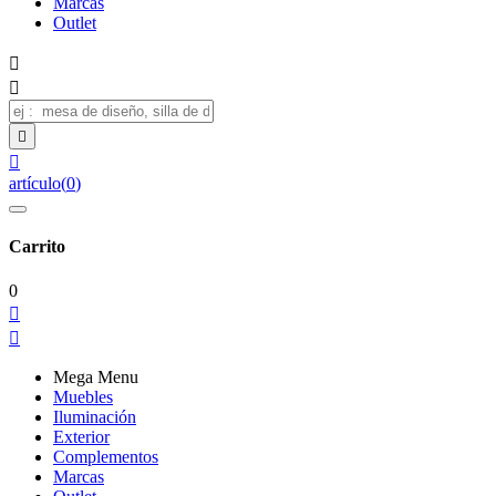
Marcas
Outlet




artículo
(
0
)
Carrito
0


Mega Menu
Muebles
Iluminación
Exterior
Complementos
Marcas