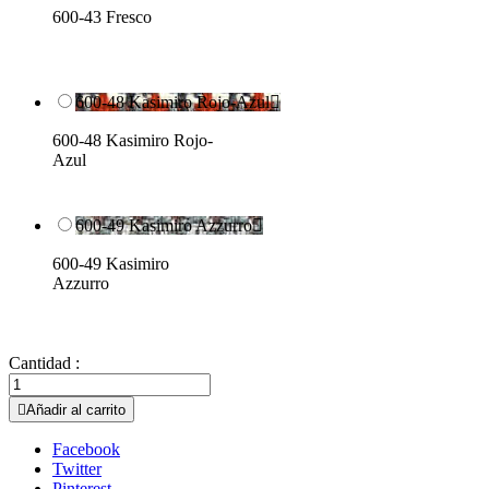
600-43 Fresco
600-48 Kasimiro Rojo-Azul

600-48 Kasimiro Rojo-
Azul
600-49 Kasimiro Azzurro

600-49 Kasimiro
Azzurro
Cantidad :

Añadir al carrito
Facebook
Twitter
Pinterest