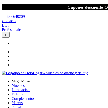
Cupones descuento O
call
900649209
Contacto
Blog
Profesionales


Mega Menu
Muebles
Iluminación
Exterior
Complementos
Marcas
Outlet