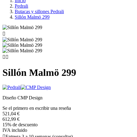
Inicio
Pedrali
Butacas y sillones Pedrali
Sillón Malmö 299



Sillón Malmö 299
Diseño CMP Design
Se el primero en escribir una reseña
521,04 €
612,99 €
15% de descuento
IVA incluido

Entrega 3 a 10 semanas (consultar)