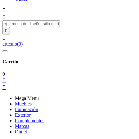




artículo
(
0
)
Carrito
0


Mega Menu
Muebles
Iluminación
Exterior
Complementos
Marcas
Outlet