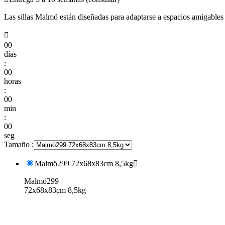
Las sillas Malmö están diseñadas para adaptarse a espacios amigables y

00
días
:
00
horas
:
00
min
:
00
seg
Tamaño :
Malmö299 72x68x83cm 8,5kg

Malmö299
72x68x83cm 8,5kg