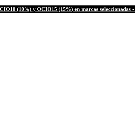
CIO10 (10%) y OCIO15 (15%) en marcas seleccionadas - C