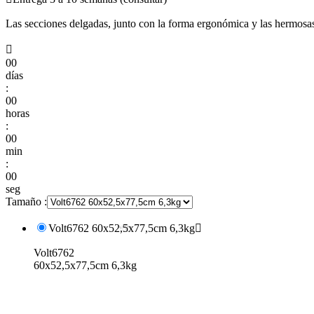
Las secciones delgadas, junto con la forma ergonómica y las hermosas 

00
días
:
00
horas
:
00
min
:
00
seg
Tamaño :
Volt6762 60x52,5x77,5cm 6,3kg

Volt6762
60x52,5x77,5cm 6,3kg