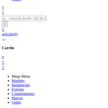




artículo
(
0
)
Carrito
0


Mega Menu
Muebles
Iluminación
Exterior
Complementos
Marcas
Outlet