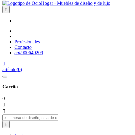

Profesionales
Contacto
call
900649209

artículo
(
0
)
Carrito
0


