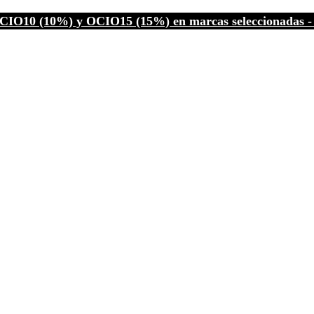
CIO10 (10%) y OCIO15 (15%) en marcas seleccionadas - C