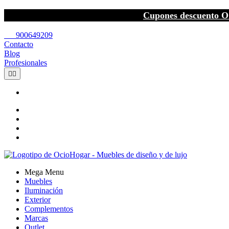
Cupones descuento O
call
900649209
Contacto
Blog
Profesionales


Mega Menu
Muebles
Iluminación
Exterior
Complementos
Marcas
Outlet