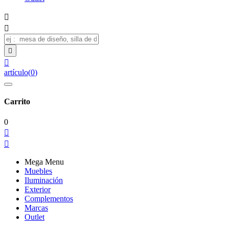




artículo
(
0
)
Carrito
0


Mega Menu
Muebles
Iluminación
Exterior
Complementos
Marcas
Outlet