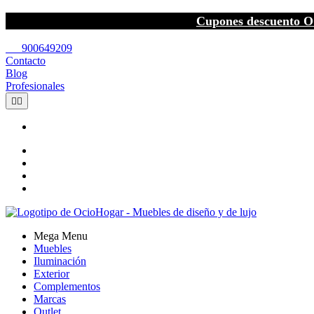
Cupones descuento O
call
900649209
Contacto
Blog
Profesionales


Mega Menu
Muebles
Iluminación
Exterior
Complementos
Marcas
Outlet