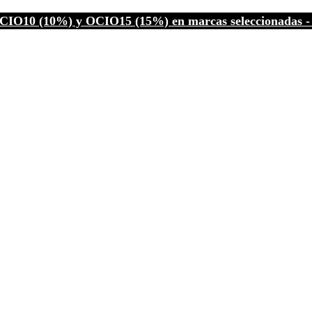
CIO10 (10%) y OCIO15 (15%) en marcas seleccionadas - C