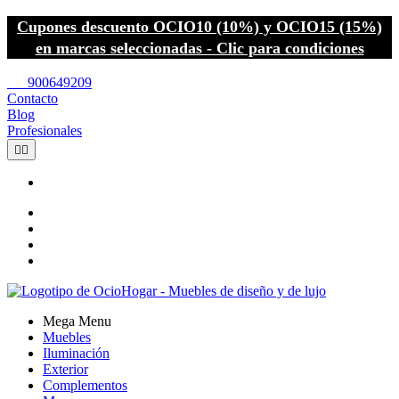
Cupones descuento OCIO10 (10%) y OCIO15 (15%)
en marcas seleccionadas - Clic para condiciones
call
900649209
Contacto
Blog
Profesionales


Mega Menu
Muebles
Iluminación
Exterior
Complementos