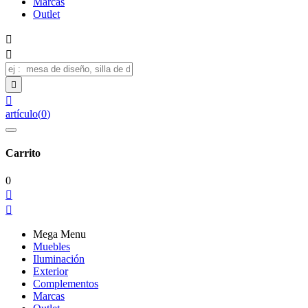
Marcas
Outlet




artículo
(
0
)
Carrito
0


Mega Menu
Muebles
Iluminación
Exterior
Complementos
Marcas