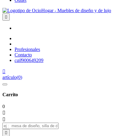
Outlet

Profesionales
Contacto
call
900649209

artículo
(
0
)
Carrito
0


