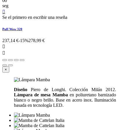
00
seg

Se el primero en escribir una reseña
Puff Wow 320
237,14 €
-15%
278,99 €


×
Diseño
Piero de Longhi. Colección Milán 2012.
Lámpara de mesa Mamba
en poliuretano barnizado
blanco o negro brillo. Base en acero inox. Iluminación
basada en tecnología LED.