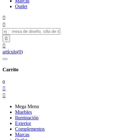
Marcas
Outlet




artículo
(
0
)
Carrito
0


Mega Menu
Muebles
Iluminación
Exterior
Complementos
Marcas