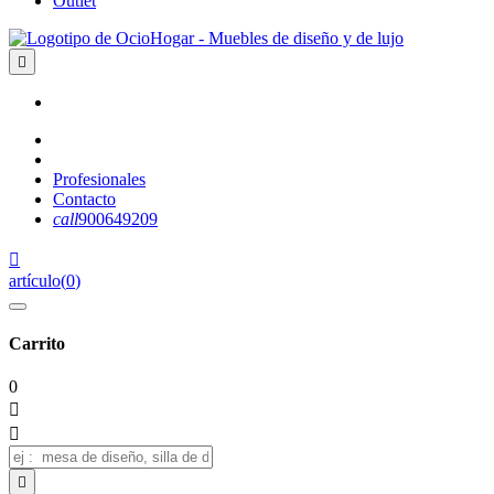
Outlet

Profesionales
Contacto
call
900649209

artículo
(
0
)
Carrito
0


