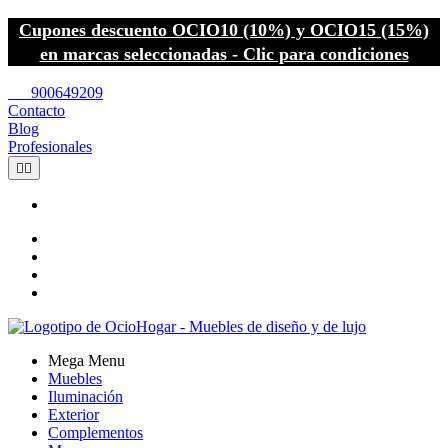
Cupones descuento OCIO10 (10%) y OCIO15 (15%)
en marcas seleccionadas - Clic para condiciones
call
900649209
Contacto
Blog
Profesionales


Mega Menu
Muebles
Iluminación
Exterior
Complementos