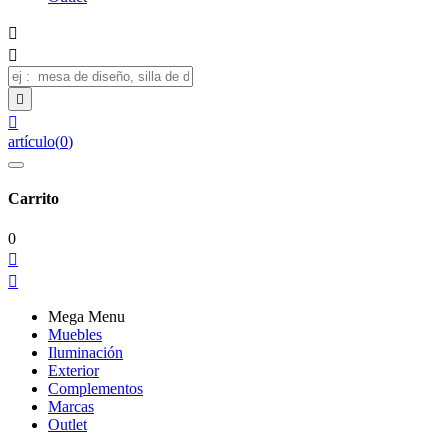




artículo
(
0
)
Carrito
0


Mega Menu
Muebles
Iluminación
Exterior
Complementos
Marcas
Outlet