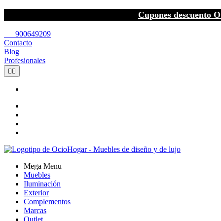
Cupones descuento O
call
900649209
Contacto
Blog
Profesionales


Mega Menu
Muebles
Iluminación
Exterior
Complementos
Marcas
Outlet