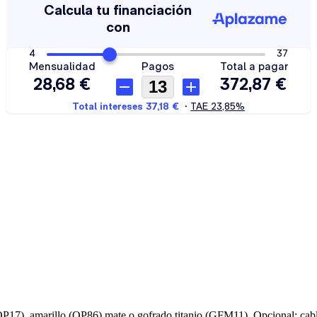
17), amarillo (OP86) mate o gofrado titanio (GFM11). Opcional: cable