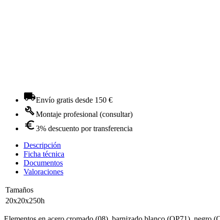
Envío gratis desde 150 €
Montaje profesional (consultar)
3% descuento por transferencia
Descripción
Ficha técnica
Documentos
Valoraciones
Tamaños
20x20x250h
Elementos en acero cromado (08), barnizado blanco (OP71), negro (OP