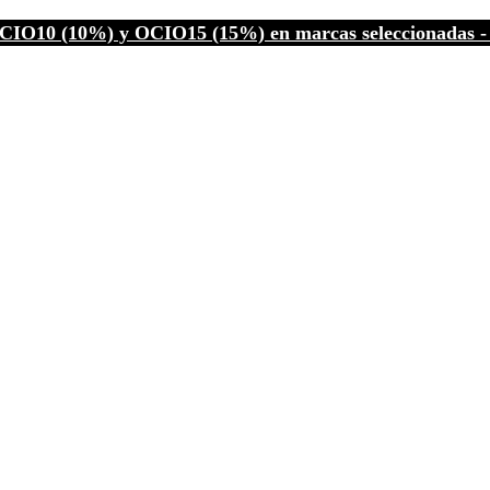
CIO10 (10%) y OCIO15 (15%) en marcas seleccionadas - C