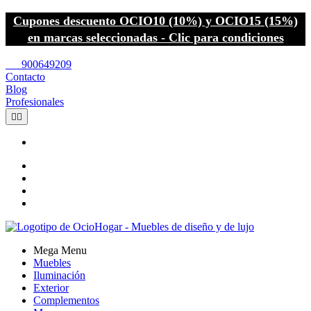
Cupones descuento OCIO10 (10%) y OCIO15 (15%)
en marcas seleccionadas - Clic para condiciones
call
900649209
Contacto
Blog
Profesionales


Mega Menu
Muebles
Iluminación
Exterior
Complementos