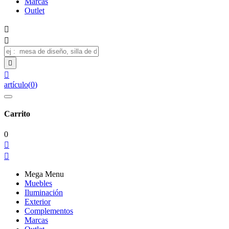
Marcas
Outlet




artículo
(
0
)
Carrito
0


Mega Menu
Muebles
Iluminación
Exterior
Complementos
Marcas