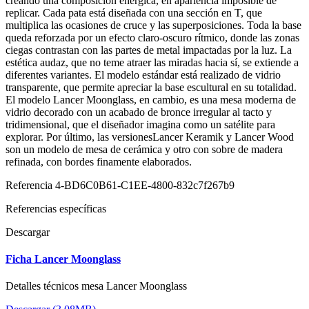
creando una composición enérgica, en apariencia imposible de
replicar. Cada pata está diseñada con una sección en T, que
multiplica las ocasiones de cruce y las superposiciones. Toda la base
queda reforzada por un efecto claro-oscuro rítmico, donde las zonas
ciegas contrastan con las partes de metal impactadas por la luz. La
estética audaz, que no teme atraer las miradas hacia sí, se extiende a
diferentes variantes. El modelo estándar está realizado de vidrio
transparente, que permite apreciar la base escultural en su totalidad.
El modelo Lancer Moonglass, en cambio, es una mesa moderna de
vidrio decorado con un acabado de bronce irregular al tacto y
tridimensional, que el diseñador imagina como un satélite para
explorar. Por último, las versionesLancer Keramik y Lancer Wood
son un modelo de mesa de cerámica y otro con sobre de madera
refinada, con bordes finamente elaborados.
Referencia
4-BD6C0B61-C1EE-4800-832c7f267b9
Referencias específicas
Descargar
Ficha Lancer Moonglass
Detalles técnicos mesa Lancer Moonglass