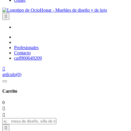
Outlet

Profesionales
Contacto
call
900649209

artículo
(
0
)
Carrito
0


