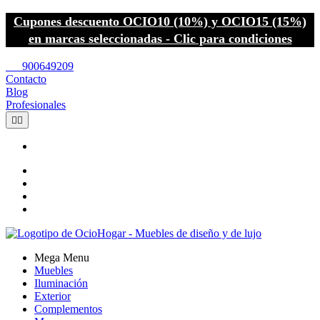
Cupones descuento OCIO10 (10%) y OCIO15 (15%)
en marcas seleccionadas - Clic para condiciones
call
900649209
Contacto
Blog
Profesionales


Mega Menu
Muebles
Iluminación
Exterior
Complementos