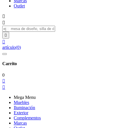
Marcas
Outlet




artículo
(
0
)
Carrito
0


Mega Menu
Muebles
Iluminación
Exterior
Complementos
Marcas