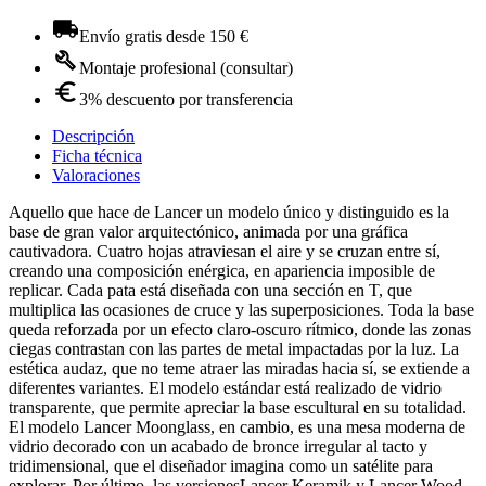
Envío gratis desde 150 €
Montaje profesional (consultar)
3% descuento por transferencia
Descripción
Ficha técnica
Valoraciones
Aquello que hace de Lancer un modelo único y distinguido es la
base de gran valor arquitectónico, animada por una gráfica
cautivadora. Cuatro hojas atraviesan el aire y se cruzan entre sí,
creando una composición enérgica, en apariencia imposible de
replicar. Cada pata está diseñada con una sección en T, que
multiplica las ocasiones de cruce y las superposiciones. Toda la base
queda reforzada por un efecto claro-oscuro rítmico, donde las zonas
ciegas contrastan con las partes de metal impactadas por la luz. La
estética audaz, que no teme atraer las miradas hacia sí, se extiende a
diferentes variantes. El modelo estándar está realizado de vidrio
transparente, que permite apreciar la base escultural en su totalidad.
El modelo Lancer Moonglass, en cambio, es una mesa moderna de
vidrio decorado con un acabado de bronce irregular al tacto y
tridimensional, que el diseñador imagina como un satélite para
explorar. Por último, las versionesLancer Keramik y Lancer Wood