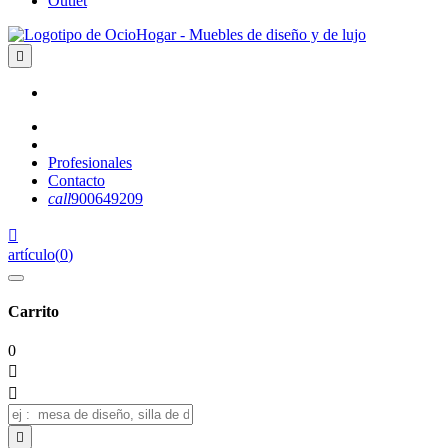
Outlet

Profesionales
Contacto
call
900649209

artículo
(
0
)
Carrito
0


