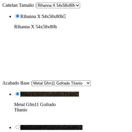
Cattelan Tamaño :
Rihanna X 54x58x80h

Rihanna X 54x58x80h
Acabado Base :
Metal Gfm11 Gofrado Titanio

Metal Gfm11 Gofrado
Titanio
Metal Gfm69 Gofrado Graphite
