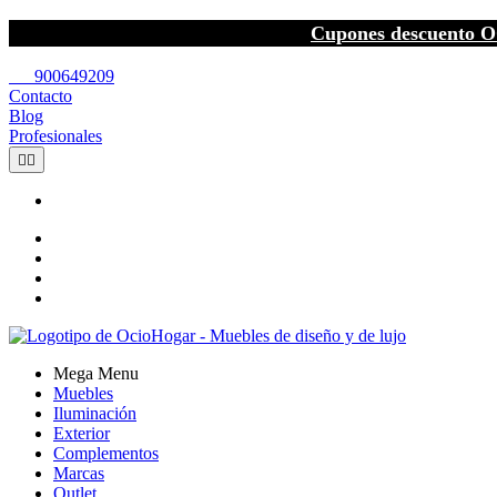
Cupones descuento O
call
900649209
Contacto
Blog
Profesionales


Mega Menu
Muebles
Iluminación
Exterior
Complementos
Marcas
Outlet