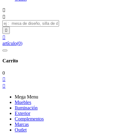




artículo
(
0
)
Carrito
0


Mega Menu
Muebles
Iluminación
Exterior
Complementos
Marcas
Outlet