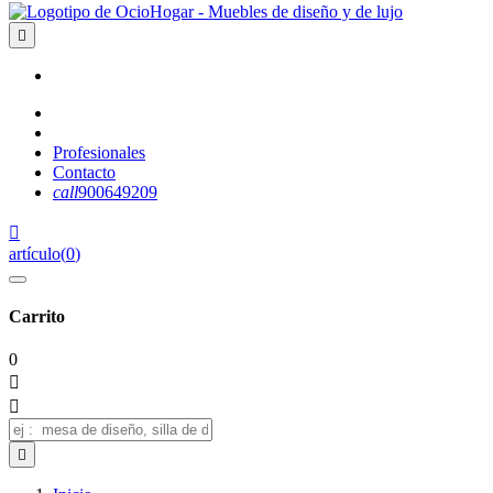

Profesionales
Contacto
call
900649209

artículo
(
0
)
Carrito
0


