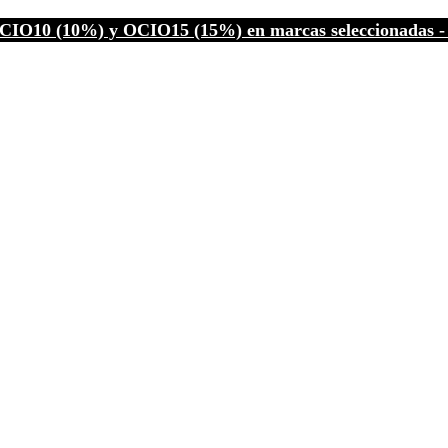
CIO10 (10%) y OCIO15 (15%) en marcas seleccionadas - C