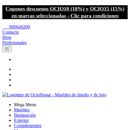
Cupones descuento OCIO10 (10%) y OCIO15 (15%)
en marcas seleccionadas - Clic para condiciones
call
900649209
Contacto
Blog
Profesionales


Mega Menu
Muebles
Iluminación
Exterior
Complementos