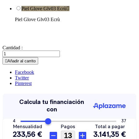
Piel Glove Glv03 Ecrù

Piel Glove Glv03 Ecrù
Cantidad :

Añadir al carrito
Facebook
Twitter
Pinterest