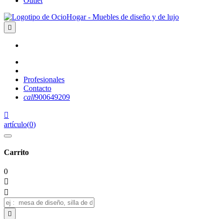
Outlet

Profesionales
Contacto
call
900649209

artículo
(
0
)
Carrito
0


