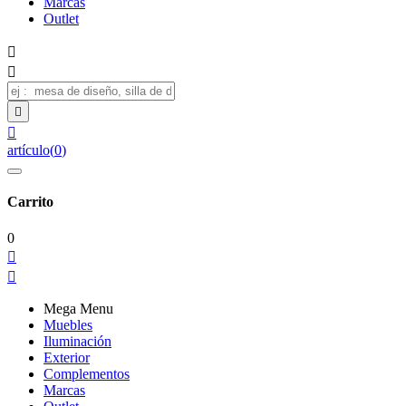
Marcas
Outlet




artículo
(
0
)
Carrito
0


Mega Menu
Muebles
Iluminación
Exterior
Complementos
Marcas