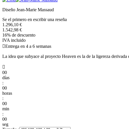
Diseño Jean-Marie Massaud
Se el primero en escribir una reseña
1.296,10 €
1.542,98 €
16% de descuento
IVA incluido

Entrega en 4 a 6 semanas
La idea que subyace al proyecto Heaven es la de la ligereza derivada 

00
días
:
00
horas
:
00
min
:
00
seg