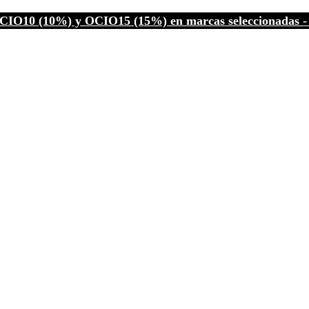
CIO10 (10%) y OCIO15 (15%) en marcas seleccionadas - C