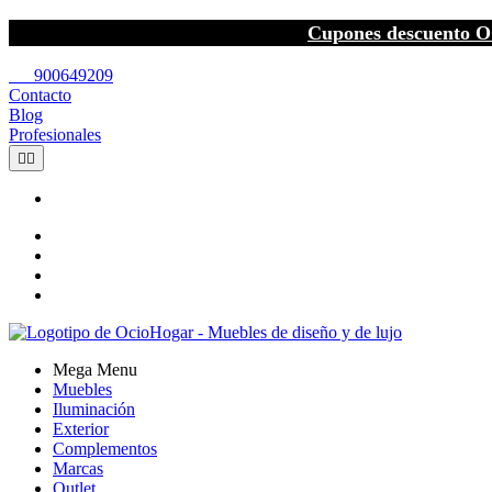
Cupones descuento O
call
900649209
Contacto
Blog
Profesionales


Mega Menu
Muebles
Iluminación
Exterior
Complementos
Marcas
Outlet