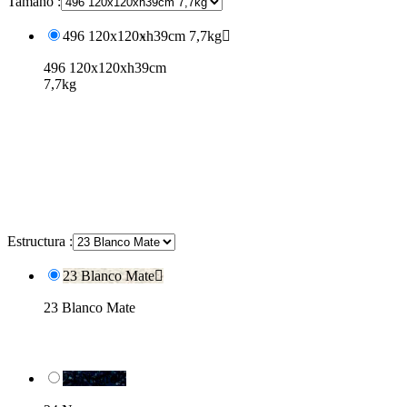
Tamaño :
496 120x120xh39cm 7,7kg

496 120x120xh39cm
7,7kg
Estructura :
23 Blanco Mate

23 Blanco Mate
24 Negro
