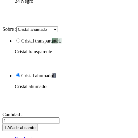
24 Negro
Sobre :
Cristal transparente

Cristal transparente
Cristal ahumado

Cristal ahumado
Cantidad :

Añadir al carrito