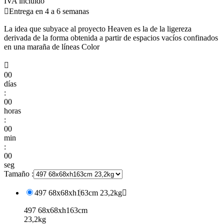
IVA incluido

Entrega en 4 a 6 semanas
La idea que subyace al proyecto Heaven es la de la ligereza
derivada de la forma obtenida a partir de espacios vacíos confinados
en una maraña de líneas Color

00
días
:
00
horas
:
00
min
:
00
seg
Tamaño :
497 68x68xh163cm 23,2kg

497 68x68xh163cm
23,2kg