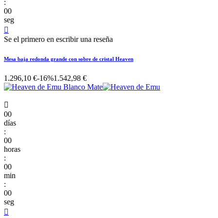
:
00
seg

Se el primero en escribir una reseña
Mesa baja redonda grande con sobre de cristal Heaven
1.296,10 €
-16%
1.542,98 €

00
días
:
00
horas
:
00
min
:
00
seg
