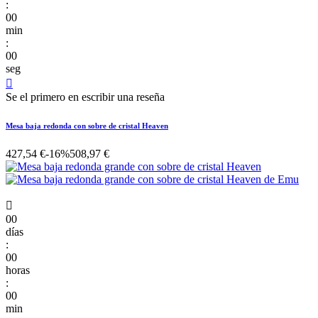
:
00
min
:
00
seg

Se el primero en escribir una reseña
Mesa baja redonda con sobre de cristal Heaven
427,54 €
-16%
508,97 €

00
días
:
00
horas
:
00
min