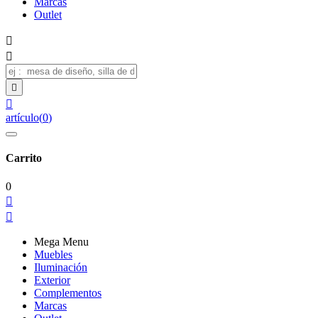
Marcas
Outlet




artículo
(
0
)
Carrito
0


Mega Menu
Muebles
Iluminación
Exterior
Complementos
Marcas