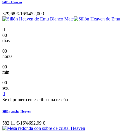
Sillón Heaven
379,68 €
-16%
452,00 €

00
días
:
00
horas
:
00
min
:
00
seg

Se el primero en escribir una reseña
Sillón ancho Heaven
582,11 €
-16%
692,99 €