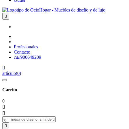
Outlet

Profesionales
Contacto
call
900649209

artículo
(
0
)
Carrito
0


