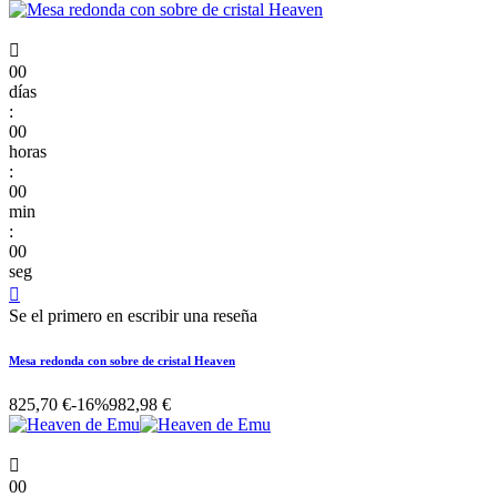

00
días
:
00
horas
:
00
min
:
00
seg

Se el primero en escribir una reseña
Mesa redonda con sobre de cristal Heaven
825,70 €
-16%
982,98 €

00