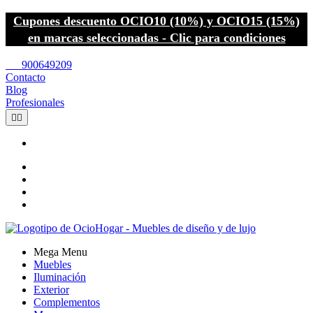
Cupones descuento OCIO10 (10%) y OCIO15 (15%)
en marcas seleccionadas - Clic para condiciones
call
900649209
Contacto
Blog
Profesionales


Mega Menu
Muebles
Iluminación
Exterior
Complementos