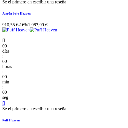
Se el primero en escribir una reseña
Jarrón bajo Heaven
910,55 €
-16%
1.083,99 €

00
días
:
00
horas
:
00
min
:
00
seg

Se el primero en escribir una reseña
Puff Heaven