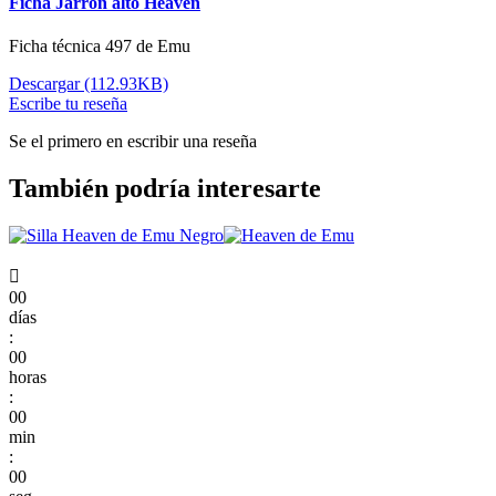
Ficha Jarrón alto Heaven
Ficha técnica 497 de Emu
Descargar (112.93KB)
Escribe tu reseña
Se el primero en escribir una reseña
También podría interesarte

00
días
:
00
horas
:
00
min
:
00