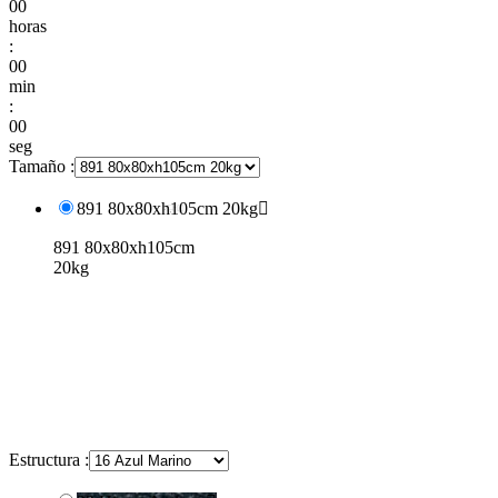
00
horas
:
00
min
:
00
seg
Tamaño :
891 80x80xh105cm 20kg

891 80x80xh105cm
20kg
Estructura :