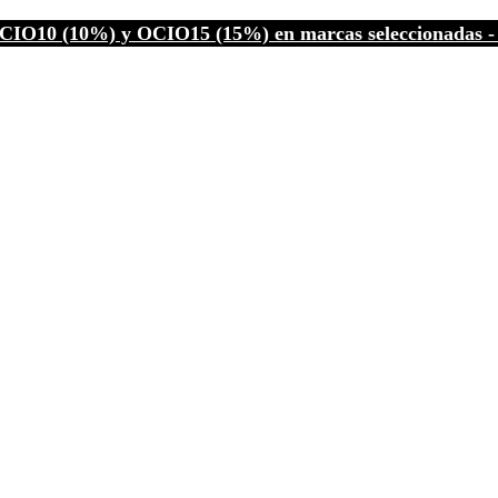
CIO10 (10%) y OCIO15 (15%) en marcas seleccionadas - C