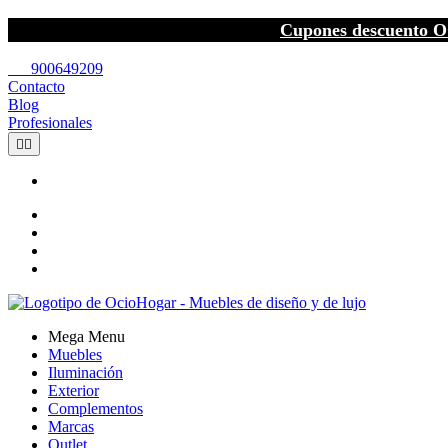
Cupones descuento O
call
900649209
Contacto
Blog
Profesionales


Mega Menu
Muebles
Iluminación
Exterior
Complementos
Marcas
Outlet