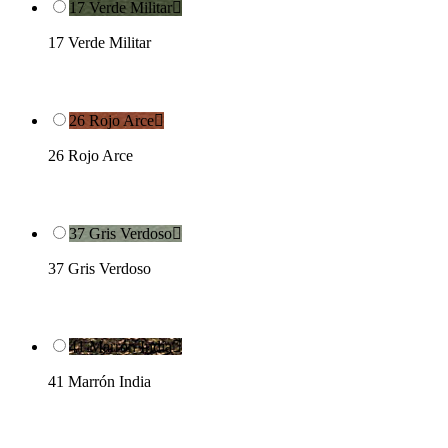
17 Verde Militar

17 Verde Militar
26 Rojo Arce

26 Rojo Arce
37 Gris Verdoso

37 Gris Verdoso
41 Marrón India

41 Marrón India