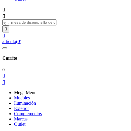




artículo
(
0
)
Carrito
0


Mega Menu
Muebles
Iluminación
Exterior
Complementos
Marcas
Outlet