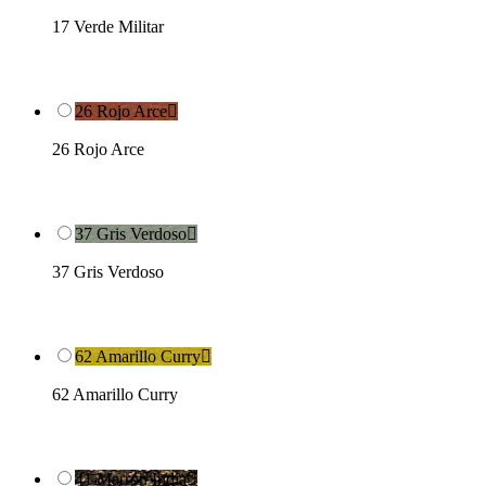
17 Verde Militar
26 Rojo Arce

26 Rojo Arce
37 Gris Verdoso

37 Gris Verdoso
62 Amarillo Curry

62 Amarillo Curry
41 Marrón India
