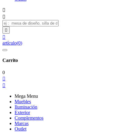




artículo
(
0
)
Carrito
0


Mega Menu
Muebles
Iluminación
Exterior
Complementos
Marcas
Outlet