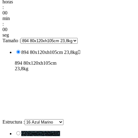
horas
:
00
min
:
00
seg
Tamaño :
894 80x120xh105cm 23,8kg

894 80x120xh105cm
23,8kg
Estructura :
22 Hierro Antiguo
