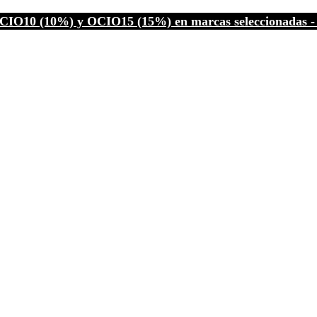
CIO10 (10%) y OCIO15 (15%) en marcas seleccionadas - C