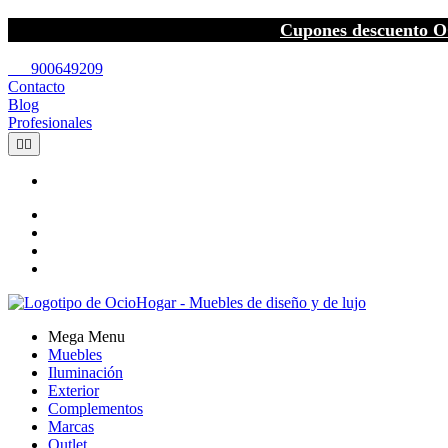
Cupones descuento O
call
900649209
Contacto
Blog
Profesionales


Mega Menu
Muebles
Iluminación
Exterior
Complementos
Marcas
Outlet