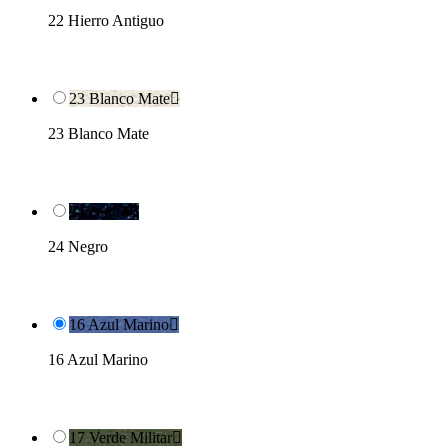
22 Hierro Antiguo
23 Blanco Mate

23 Blanco Mate
24 Negro

24 Negro
16 Azul Marino

16 Azul Marino
17 Verde Militar
