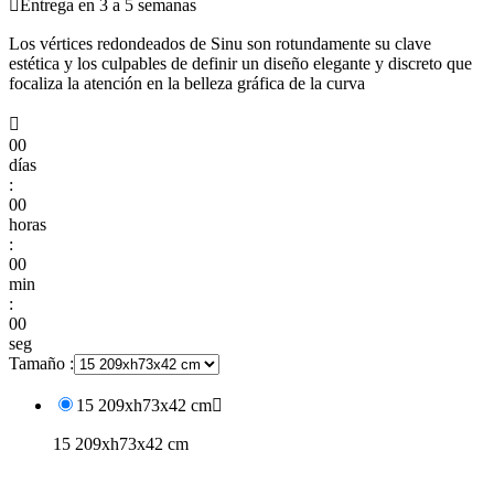

Entrega en 3 a 5 semanas
Los vértices redondeados de Sinu son rotundamente su clave
estética y los culpables de definir un diseño elegante y discreto que
focaliza la atención en la belleza gráfica de la curva

00
días
:
00
horas
:
00
min
:
00
seg
Tamaño :
15 209xh73x42 cm

15 209xh73x42 cm