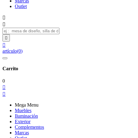
Marcas
Outlet




artículo
(
0
)
Carrito
0


Mega Menu
Muebles
Iluminación
Exterior
Complementos
Marcas