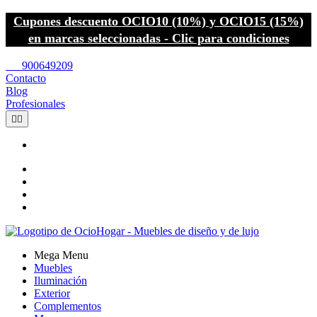
Cupones descuento OCIO10 (10%) y OCIO15 (15%)
en marcas seleccionadas - Clic para condiciones
call
900649209
Contacto
Blog
Profesionales


Mega Menu
Muebles
Iluminación
Exterior
Complementos