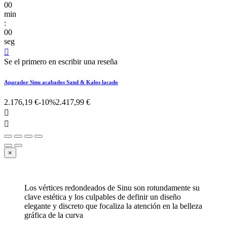
00
min
:
00
seg

Se el primero en escribir una reseña
Aparador Sinu acabados Sand & Kalos lacado
2.176,19 €
-10%
2.417,99 €


×
Los vértices redondeados de Sinu son rotundamente su
clave estética y los culpables de definir un diseño
elegante y discreto que focaliza la atención en la belleza
gráfica de la curva