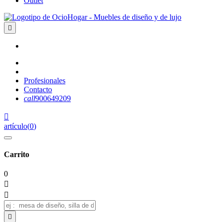
Outlet

Profesionales
Contacto
call
900649209

artículo
(
0
)
Carrito
0


