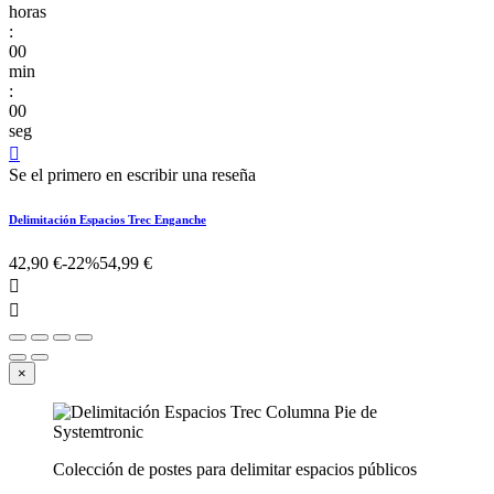
horas
:
00
min
:
00
seg

Se el primero en escribir una reseña
Delimitación Espacios Trec Enganche
42,90 €
-22%
54,99 €


×
Colección de postes para delimitar espacios públicos