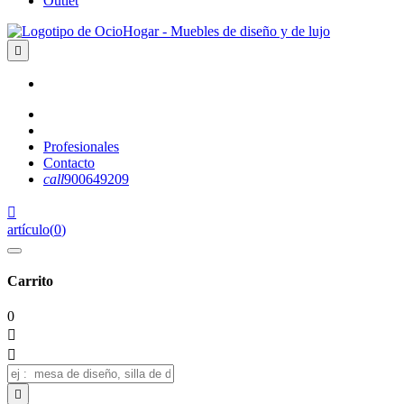
Outlet

Profesionales
Contacto
call
900649209

artículo
(
0
)
Carrito
0


