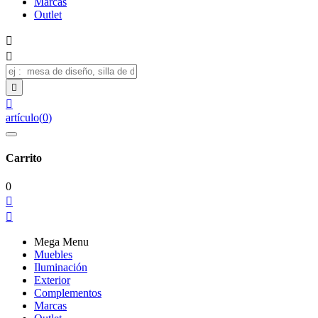
Marcas
Outlet




artículo
(
0
)
Carrito
0


Mega Menu
Muebles
Iluminación
Exterior
Complementos
Marcas