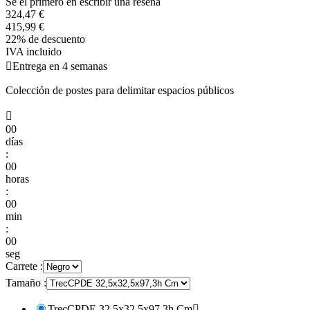
Se el primero en escribir una reseña
324,47 €
415,99 €
22% de descuento
IVA incluido

Entrega en 4 semanas
Colección de postes para delimitar espacios públicos

00
días
:
00
horas
:
00
min
:
00
seg
Carrete :
Tamaño :
TrecCPDE 32,5x32,5x97,3h Cm
