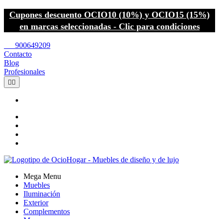
Cupones descuento OCIO10 (10%) y OCIO15 (15%)
en marcas seleccionadas - Clic para condiciones
call
900649209
Contacto
Blog
Profesionales


Mega Menu
Muebles
Iluminación
Exterior
Complementos