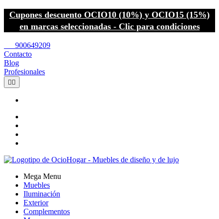
Cupones descuento OCIO10 (10%) y OCIO15 (15%)
en marcas seleccionadas - Clic para condiciones
call
900649209
Contacto
Blog
Profesionales


Mega Menu
Muebles
Iluminación
Exterior
Complementos