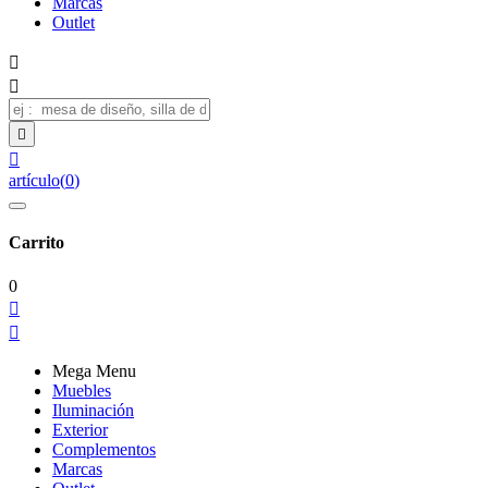
Marcas
Outlet




artículo
(
0
)
Carrito
0


Mega Menu
Muebles
Iluminación
Exterior
Complementos
Marcas