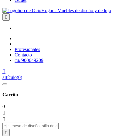
Outlet

Profesionales
Contacto
call
900649209

artículo
(
0
)
Carrito
0


