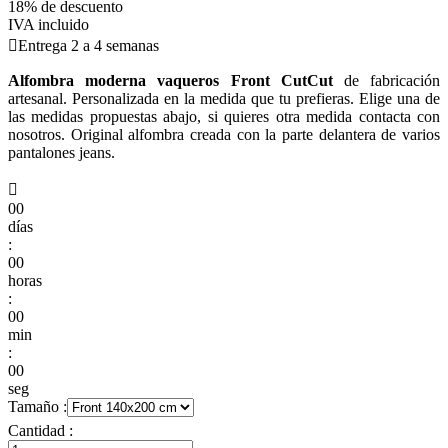
18% de descuento
IVA incluido

Entrega 2 a 4 semanas
Alfombra moderna vaqueros Front CutCut
de fabricación
artesanal. Personalizada en la medida que tu prefieras. Elige una de
las medidas propuestas abajo, si quieres otra medida contacta con
nosotros. Original alfombra creada con la parte delantera de varios
pantalones jeans.

00
días
:
00
horas
:
00
min
:
00
seg
Tamaño :
Cantidad :