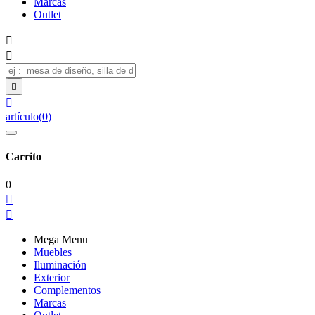
Marcas
Outlet




artículo
(
0
)
Carrito
0


Mega Menu
Muebles
Iluminación
Exterior
Complementos
Marcas