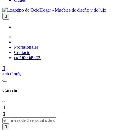
Outlet

Profesionales
Contacto
call
900649209

artículo
(
0
)
Carrito
0


