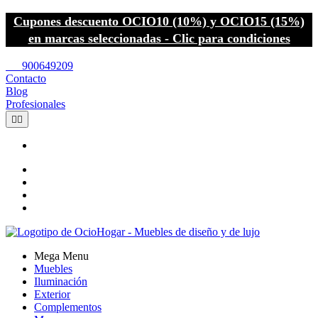
Cupones descuento OCIO10 (10%) y OCIO15 (15%)
en marcas seleccionadas - Clic para condiciones
call
900649209
Contacto
Blog
Profesionales


Mega Menu
Muebles
Iluminación
Exterior
Complementos